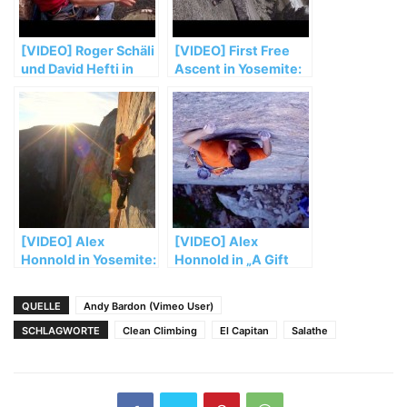
[VIDEO] Roger Schäli
[VIDEO] First Free
und David Hefti in
Ascent in Yosemite:
„Golden Gate“
The Liberty Project
(5.13a) am El Capitan
[VIDEO] Alex
[VIDEO] Alex
Honnold in Yosemite:
Honnold in „A Gift
National Parks Epic
From Wyoming“ (Teil
Challenge
2)
QUELLE
Andy Bardon (Vimeo User)
SCHLAGWORTE
Clean Climbing
El Capitan
Salathe