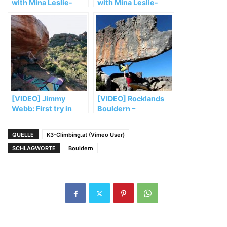
with Mina Leslie-
with Mina Leslie-
Wujastyk (Part 4)
Wujastyk (Part 3)
[VIDEO] Jimmy
[VIDEO] Rocklands
Webb: First try in
Bouldern –
Rocklands
Cederberg Spezial
QUELLE
K3-Climbing.at (Vimeo User)
SCHLAGWORTE
Bouldern