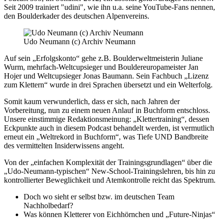
Seit 2009 trainiert "udini", wie ihn u.a. seine YouTube-Fans nennen,
den Boulderkader des deutschen Alpenvereins.
Udo Neumann (c) Archiv Neumann
Auf sein „Erfolgskonto“ gehe z.B. Boulderweltmeisterin Juliane
Wurm, mehrfach-Weltcupsieger und Bouldereuropameister Jan
Hojer und Weltcupsieger Jonas Baumann. Sein Fachbuch „Lizenz
zum Klettern“ wurde in drei Sprachen übersetzt und ein Welterfolg.
Somit kaum verwunderlich, dass er sich, nach Jahren der
Vorbereitung, nun zu einem neuen Anlauf in Buchform entschloss.
Unsere einstimmige Redaktionsmeinung: „Klettertraining“, dessen
Eckpunkte auch in diesem Podcast behandelt werden, ist vermutlich
erneut ein „Weltrekord in Buchform“, was Tiefe UND Bandbreite
des vermittelten Insiderwissens angeht.
Von der „einfachen Komplexität der Trainingsgrundlagen“ über die
„Udo-Neumann-typischen“ New-School-Trainingslehren, bis hin zu
kontrollierter Beweglichkeit und Atemkontrolle reicht das Spektrum.
Doch wo sieht er selbst bzw. im deutschen Team
Nachholbedarf?
Was können Kletterer von Eichhörnchen und „Future-Ninjas“