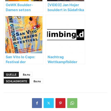
OeWK Boulder-
[VIDEO] Jan Hojer
Damen setzen
bouldert in Südafrika
starken WM-Auftakt
fort
San Vito lo Capo:
Nachtrag
Festival der
Wettkampfbilder
besonderen Art
Gegenseitigkeitscup
2002 Kiel
QUELLE
8a.nu
SCHLAGWORTE
8a.nu