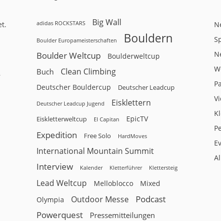
Big Wall
adidas ROCKSTARS
t.
N
Bouldern
Sp
Boulder Europameisterschaften
N
Boulder Weltcup
Boulderweltcup
W
Clean Climbing
Buch
r
P
Deutscher Bouldercup
Deutscher Leadcup
V
Eisklettern
Deutscher Leadcup Jugend
Kl
EpicTV
Eiskletterweltcup
El Capitan
P
Expedition
Free Solo
HardMoves
E
International Mountain Summit
A
Interview
Kalender
Klettersteig
Kletterführer
Lead Weltcup
Melloblocco
Mixed
Podcast
Outdoor Messe
Olympia
Powerquest
Pressemitteilungen