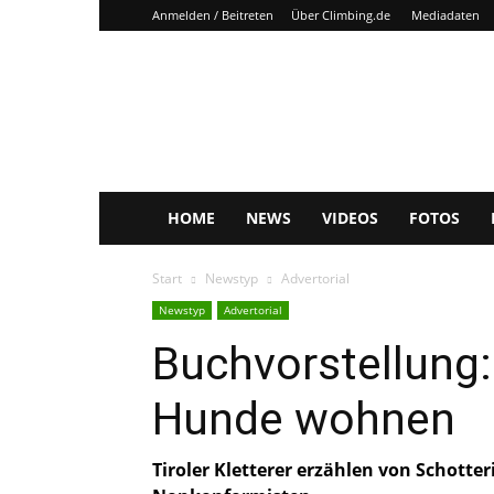
Anmelden / Beitreten
Über Climbing.de
Mediadaten
Climbing.de
HOME
NEWS
VIDEOS
FOTOS
Start
Newstyp
Advertorial
Newstyp
Advertorial
Buchvorstellung:
Hunde wohnen
Tiroler Kletterer erzählen von Schott