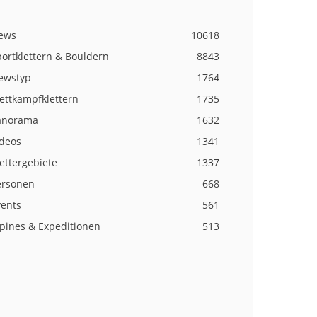
ews
10618
ortklettern & Bouldern
8843
ewstyp
1764
ettkampfklettern
1735
anorama
1632
ideos
1341
ettergebiete
1337
ersonen
668
vents
561
lpines & Expeditionen
513