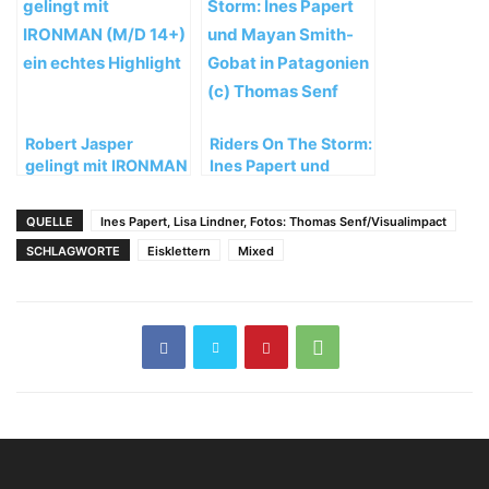
Kokosnuss“ (M12,
WI5)
Robert Jasper
Riders On The Storm:
gelingt mit IRONMAN
Ines Papert und
(M/D 14+) ein echtes
Mayan Smith-Gobat
Highlight
in Patagonien
QUELLE
Ines Papert, Lisa Lindner, Fotos: Thomas Senf/Visualimpact
SCHLAGWORTE
Eisklettern
Mixed