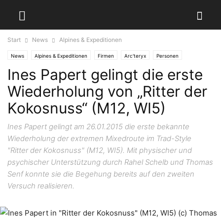
Start
News
Alpines & Expeditionen
News
Alpines & Expeditionen
Firmen
Arc'teryx
Personen
Ines Papert gelingt die erste
Ines Papert
Schweiz
Kandersteg
Robert Jasper
Wiederholung von „Ritter der
Kokosnuss“ (M12, WI5)
Ines Papert gelingt am 26.01.2015 die erste bekannte
Wiederholung der extremen Mixedroute im Trad-Style
"Ritter der Kokosnuss" (M12, WI5). Mit physischer und
psychischer Unterstützung durch Rahel Schelb und Thomas
Senf konnte sie die Begehung bereits auf den zweiten
Versuch realisieren.