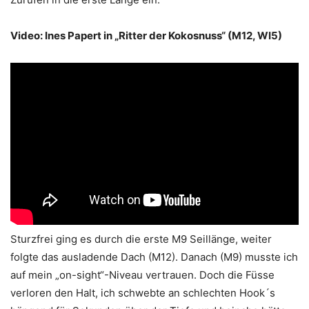
Video: Ines Papert in „Ritter der Kokosnuss“ (M12, WI5)
Sturzfrei ging es durch die erste M9 Seillänge, weiter
folgte das ausladende Dach (M12). Danach (M9) musste ich
auf mein „on-sight“-Niveau vertrauen. Doch die Füsse
verloren den Halt, ich schwebte an schlechten Hook´s