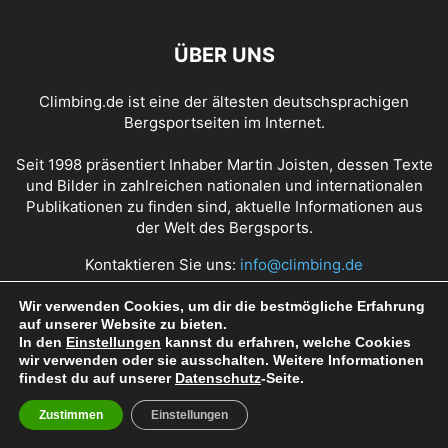
ÜBER UNS
Climbing.de ist eine der ältesten deutschsprachigen
Bergsportseiten im Internet.
Seit 1998 präsentiert Inhaber Martin Joisten, dessen Texte
und Bilder in zahlreichen nationalen und internationalen
Publikationen zu finden sind, aktuelle Informationen aus
der Welt des Bergsports.
Kontaktieren Sie uns:
info@climbing.de
Wir verwenden Cookies, um dir die bestmögliche Erfahrung
auf unserer Website zu bieten.
Über Climbing.de
RSS Feed
Mediadaten
In den
Einstellungen
kannst du erfahren, welche Cookies
wir verwenden oder sie ausschalten. Weitere Informationen
Nutzungsbedingungen
Datenschutz
Impressum
findest du auf unserer
Datenschutz
-Seite.
Zustimmen
Einstellungen
© Copyright 1998 - 2022 Climbing.de by Martin Joisten