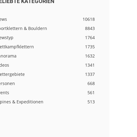
ELIEBTE KATEGORIEN
ews
10618
ortklettern & Bouldern
8843
ewstyp
1764
ettkampfklettern
1735
anorama
1632
ideos
1341
ettergebiete
1337
ersonen
668
vents
561
lpines & Expeditionen
513