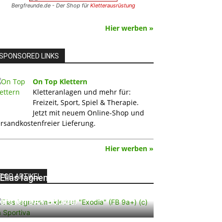
Bergfreunde.de - Der Shop für
Kletterausrüstung
Hier werben »
SPONSORED LINKS
On Top Klettern
Kletteranlagen und mehr für:
Freizeit, Sport, Spiel & Therapie.
Jetzt mit neuem Online-Shop und
rsandkostenfreier Lieferung.
Hier werben »
TOP ARTIKEL
Elias Iagnemma klettert „Exodia“:
Ein Vorschlag für den weltweit
ersten 9A+ Boulder