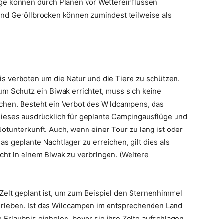
ge können durch Planen vor Wettereinflüssen
nd Geröllbrocken können zumindest teilweise als
dnis verboten um die Natur und die Tiere zu schützen.
um Schutz ein Biwak errichtet, muss sich keine
hen. Besteht ein Verbot des Wildcampens, das
t dieses ausdrücklich für geplante Campingausflüge und
Notunterkunft. Auch, wenn einer Tour zu lang ist oder
as geplante Nachtlager zu erreichen, gilt dies als
Nacht in einem Biwak zu verbringen. (Weitere
Zelt geplant ist, um zum Beispiel den Sternenhimmel
rleben. Ist das Wildcampen im entsprechenden Land
 Erlaubnis einholen, bevor sie ihre Zelte aufschlagen