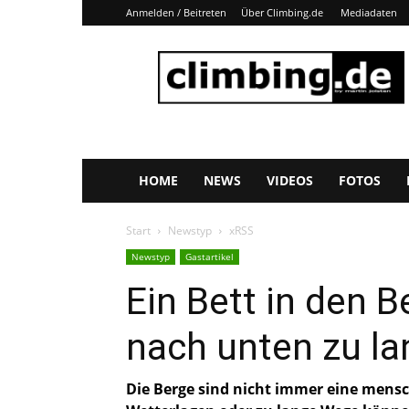
Anmelden / Beitreten
Über Climbing.de
Mediadaten
Climbing.de
HOME
NEWS
VIDEOS
FOTOS
Start
Newstyp
xRSS
Newstyp
Gastartikel
Ein Bett in den 
nach unten zu la
Die Berge sind nicht immer eine men