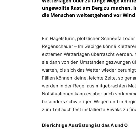
Wetterlagen oder zu lange Wege könne
ungewollte Rast am Berg zu machen. In
die Menschen weitestgehend vor Wind 
Ein Hagelsturm, plötzlicher Schneefall oder
Regenschauer – Im Gebirge könne Kletterer
extremen Wetterlagen überrascht werden. 
sie dann von den Umständen gezwungen über
warten, bis sich das Wetter wieder beruhigt
Fällen können kleine, leichte Zelte, so gen
werden in der Regel aus mitgebrachten Mate
Notsituationen kann es aber auch vorkomme
besonders schwierigen Wegen und in Regio
zum Teil auch fest installierte Biwaks zu fi
Die richtige Ausrüstung ist das A und O