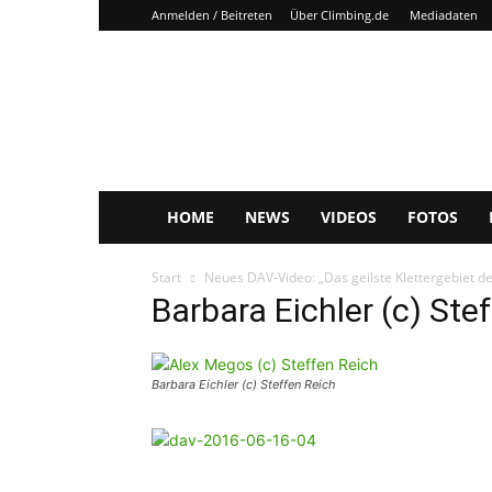
Anmelden / Beitreten
Über Climbing.de
Mediadaten
Climbing.de
HOME
NEWS
VIDEOS
FOTOS
Start
Neues DAV-Video: „Das geilste Klettergebiet de
Barbara Eichler (c) Ste
Barbara Eichler (c) Steffen Reich