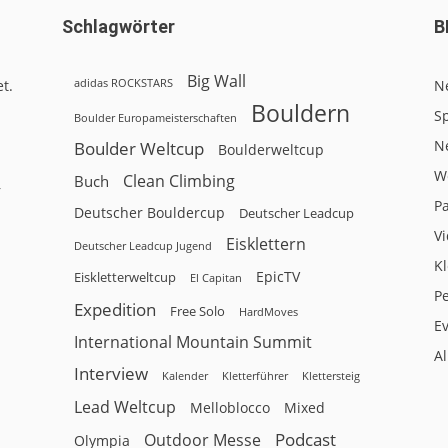
Schlagwörter
B
Big Wall
adidas ROCKSTARS
t.
N
Bouldern
Sp
Boulder Europameisterschaften
N
Boulder Weltcup
Boulderweltcup
W
Clean Climbing
Buch
r
P
Deutscher Bouldercup
Deutscher Leadcup
V
Eisklettern
Deutscher Leadcup Jugend
Kl
EpicTV
Eiskletterweltcup
El Capitan
P
Expedition
Free Solo
HardMoves
E
International Mountain Summit
A
Interview
Kalender
Klettersteig
Kletterführer
Lead Weltcup
Melloblocco
Mixed
Podcast
Outdoor Messe
Olympia