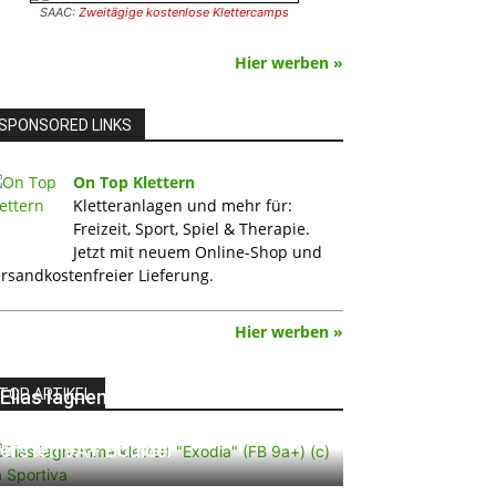
SAAC:
Zweitägige kostenlose Klettercamps
Hier werben »
SPONSORED LINKS
On Top Klettern
Kletteranlagen und mehr für:
Freizeit, Sport, Spiel & Therapie.
Jetzt mit neuem Online-Shop und
rsandkostenfreier Lieferung.
Hier werben »
TOP ARTIKEL
Elias Iagnemma klettert „Exodia“:
Ein Vorschlag für den weltweit
ersten 9A+ Boulder