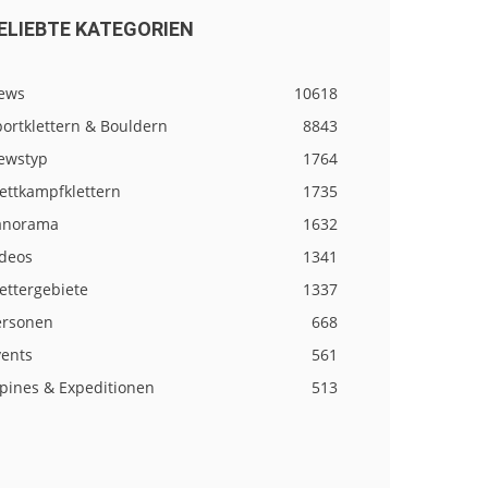
ELIEBTE KATEGORIEN
ews
10618
ortklettern & Bouldern
8843
ewstyp
1764
ettkampfklettern
1735
anorama
1632
ideos
1341
ettergebiete
1337
ersonen
668
vents
561
lpines & Expeditionen
513