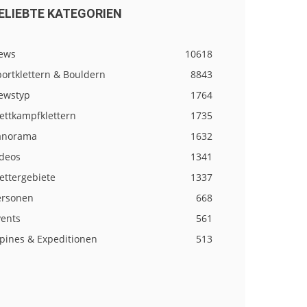
ELIEBTE KATEGORIEN
ews
10618
ortklettern & Bouldern
8843
ewstyp
1764
ettkampfklettern
1735
anorama
1632
ideos
1341
ettergebiete
1337
ersonen
668
vents
561
lpines & Expeditionen
513