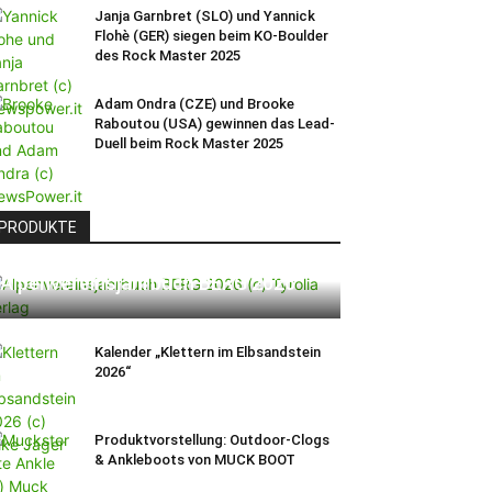
Janja Garnbret (SLO) und Yannick
Flohè (GER) siegen beim KO-Boulder
des Rock Master 2025
Adam Ondra (CZE) und Brooke
Raboutou (USA) gewinnen das Lead-
Duell beim Rock Master 2025
PRODUKTE
Alpenvereinsjahrbuch BERG 2026
Kalender „Klettern im Elbsandstein
2026“
Produktvorstellung: Outdoor-Clogs
& Ankleboots von MUCK BOOT