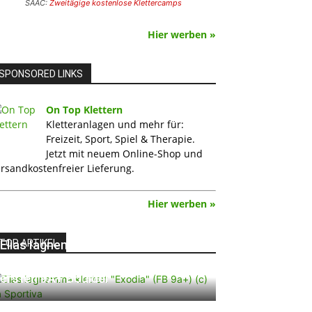
SAAC:
Zweitägige kostenlose Klettercamps
Hier werben »
SPONSORED LINKS
On Top Klettern
Kletteranlagen und mehr für:
Freizeit, Sport, Spiel & Therapie.
Jetzt mit neuem Online-Shop und
rsandkostenfreier Lieferung.
Hier werben »
TOP ARTIKEL
Elias Iagnemma klettert „Exodia“:
Ein Vorschlag für den weltweit
ersten 9A+ Boulder