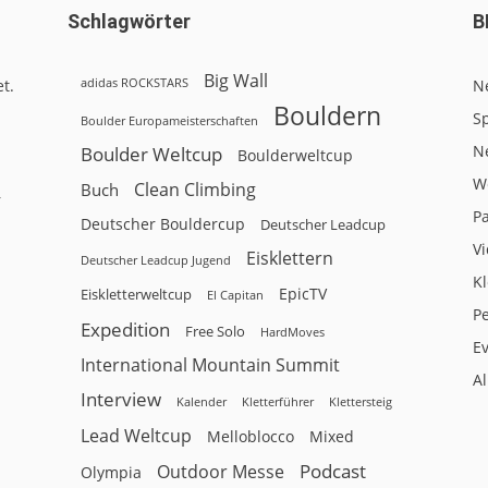
Schlagwörter
B
Big Wall
adidas ROCKSTARS
t.
N
Bouldern
Sp
Boulder Europameisterschaften
N
Boulder Weltcup
Boulderweltcup
W
Clean Climbing
Buch
r
P
Deutscher Bouldercup
Deutscher Leadcup
V
Eisklettern
Deutscher Leadcup Jugend
Kl
EpicTV
Eiskletterweltcup
El Capitan
P
Expedition
Free Solo
HardMoves
E
International Mountain Summit
A
Interview
Kalender
Klettersteig
Kletterführer
Lead Weltcup
Melloblocco
Mixed
Podcast
Outdoor Messe
Olympia