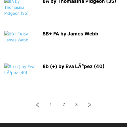
8A by Thomasina Pidgeon (35)
8B+ FA by James Webb
8b (+) by Eva LÃ³pez (40)
1
2
3