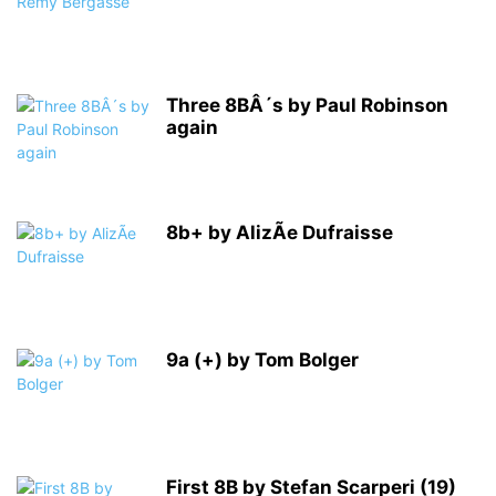
Three 8BÂ´s by Paul Robinson
again
8b+ by AlizÃe Dufraisse
9a (+) by Tom Bolger
First 8B by Stefan Scarperi (19)