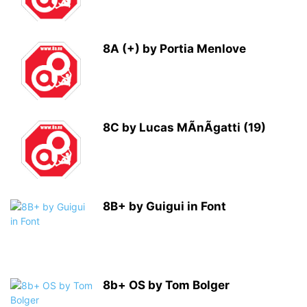
8A (+) by Portia Menlove
8C by Lucas MÃnÃgatti (19)
8B+ by Guigui in Font
8b+ OS by Tom Bolger