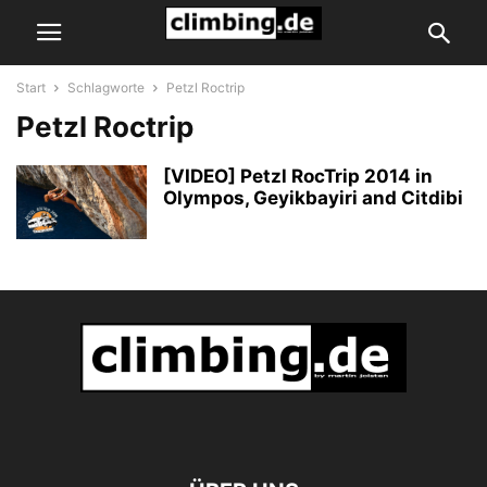
Start
Schlagworte
Petzl Roctrip
Petzl Roctrip
[VIDEO] Petzl RocTrip 2014 in
Olympos, Geyikbayiri and Citdibi