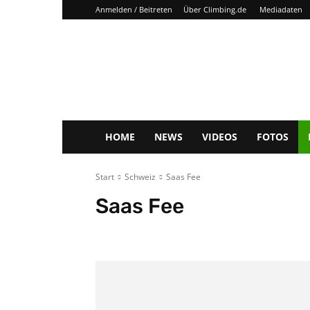
Anmelden / Beitreten
Über Climbing.de
Mediadaten
Climbing.de
HOME
NEWS
VIDEOS
FOTOS
Start
Schweiz
Saas Fee
Saas Fee
Alpstein
Balsthal
Brione
Bürs
Charmey
C