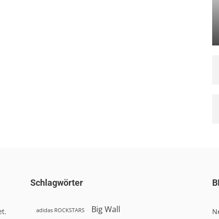
Schlagwörter
B
Big Wall
adidas ROCKSTARS
t.
N