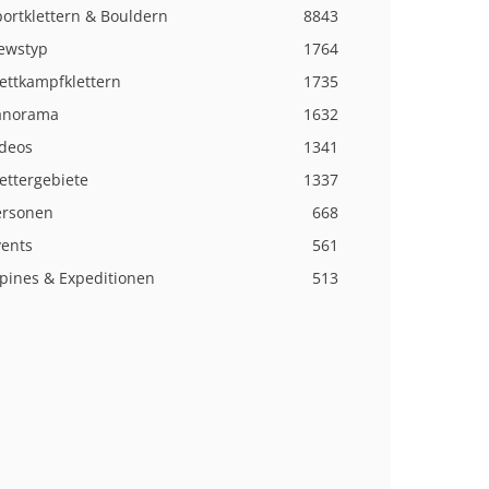
ortklettern & Bouldern
8843
ewstyp
1764
ettkampfklettern
1735
anorama
1632
ideos
1341
ettergebiete
1337
ersonen
668
vents
561
lpines & Expeditionen
513