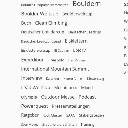
Bouldern
Sp
Boulder Europameisterschaften
N
Boulder Weltcup
Boulderweltcup
W
Clean Climbing
Buch
r
P
Deutscher Bouldercup
Deutscher Leadcup
V
Eisklettern
Deutscher Leadcup Jugend
Kl
EpicTV
Eiskletterweltcup
El Capitan
P
Expedition
Free Solo
HardMoves
E
International Mountain Summit
A
Interview
Kalender
Klettersteig
Kletterführer
Lead Weltcup
Melloblocco
Mixed
Podcast
Outdoor Messe
Olympia
Powerquest
Pressemitteilungen
Ratgeber
Skibergsteigen
Rock Master
SAAC
Training
Stadtmeisterschaften
Soul Moves