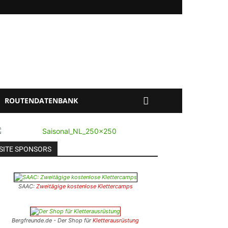
ROUTENDATENBANK
SITE SPONSORS
ld
Jansegg
Kandersteg
Lauterbrunnen
Magic Wood
Matterhorn
Me
SAAC:
Zweitägige kostenlose Klettercamps
Bergfreunde.de - Der Shop für
Kletterausrüstung