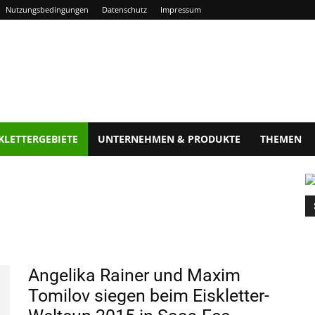
Nutzungsbedingungen
Datenschutz
Impressum
KLETTERGEBIETE
UNTERNEHMEN & PRODUKTE
THEMEN
hironico
Cippo
Cousimbert
Cresciano
Eiger
Engelberg
Grindelwa
Angelika Rainer und Maxim
Tomilov siegen beim Eiskletter-