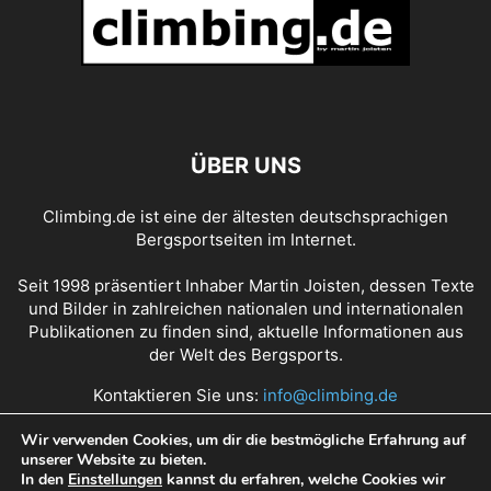
ANDREAS STEINDL
ANDREAS THOMANN
ANDY EARL
ANDY HOLZER
ANDY HOUSEMAN
ANDY POLLITT
ANGELA EITER
ANGELIKA RAINER
ANGELINO ZELLER
ANGIE PAYNE
ANNA MARIA APEL
ANNA STÖHR
ANNA TAYLOR
ANNIKA PIDDE
ANOUCK JAUBERT
ANTHONY GULLSTEN
ANTJE VON DEWITZ
ANTOINE LE MENESTREL
ÜBER UNS
ANZE PEHARC
ARNAUD PETIT
ASHIMA SHIRAISHI
AXEL PERSCHMANN
BARBARA BACHER
BARBARA RAUDNER
Climbing.de ist eine der ältesten deutschsprachigen
BARBARA ZANGERL
BEAT KAMMERLANDER
BEN DITTO
BEN MOON
Bergsportseiten im Internet.
BEN RUECK
BENEDIKT PURNER
BENEDIKT SALLER
BERIT SCHWAIGER
BERNABE FERNANDEZ
BERND ARNOLD
BERND KULLMANN
Seit 1998 präsentiert Inhaber Martin Joisten, dessen Texte
BERND RITSCHEL
BERND ZANGERL
BERNHARD BLIEMSRIEDER
und Bilder in zahlreichen nationalen und internationalen
Publikationen zu finden sind, aktuelle Informationen aus
BERNHARD ERTEL
BETH RODDEN
BETTINA SCHÖPF
BOONE SPEED
der Welt des Bergsports.
BRAD GOBRIGHT
BROOKE RABOUTOU
CAMERON HÖRST
CANDIDE THOVEX
CARLO TRAVERSI
CAROLINE CIAVALDINI
Kontaktieren Sie uns:
info@climbing.de
CAROLINE NORTH
CAROLINE SINNO
CARRIE COOPER
Wir verwenden Cookies, um dir die bestmögliche Erfahrung auf
CARSTEN VON BIRCKHAHN
CEDAR WRIGHT
CEDRIC LACHAT
unserer Website zu bieten.
Über Climbing.de
RSS Feed
Mediadaten
CEDRIC LARCHAT
CELINA SCHOIBL
CHAD GREEDY
CHAEHYUN SEO
In den
Einstellungen
kannst du erfahren, welche Cookies wir