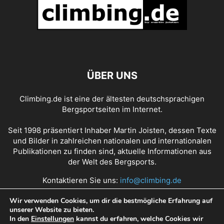
ANDREAS STEINDL
ANDREAS THOMANN
ANDY EARL
ANDY HOLZER
ANDY HOUSEMAN
ANDY POLLITT
ANGELA EITER
ANGELIKA RAINER
ANGELINO ZELLER
ANGIE PAYNE
ANNA MARIA APEL
ANNA STÖHR
ANNA TAYLOR
ANNIKA PIDDE
ANOUCK JAUBERT
ANTHONY GULLSTEN
ANTJE VON DEWITZ
ANTOINE LE MENESTREL
ÜBER UNS
ANZE PEHARC
ARNAUD PETIT
ASHIMA SHIRAISHI
AXEL PERSCHMANN
BARBARA BACHER
BARBARA RAUDNER
Climbing.de ist eine der ältesten deutschsprachigen
BARBARA ZANGERL
BEAT KAMMERLANDER
BEN DITTO
BEN MOON
Bergsportseiten im Internet.
BEN RUECK
BENEDIKT PURNER
BENEDIKT SALLER
BERIT SCHWAIGER
BERNABE FERNANDEZ
BERND ARNOLD
BERND KULLMANN
Seit 1998 präsentiert Inhaber Martin Joisten, dessen Texte
BERND RITSCHEL
BERND ZANGERL
BERNHARD BLIEMSRIEDER
und Bilder in zahlreichen nationalen und internationalen
Publikationen zu finden sind, aktuelle Informationen aus
BERNHARD ERTEL
BETH RODDEN
BETTINA SCHÖPF
BOONE SPEED
der Welt des Bergsports.
BRAD GOBRIGHT
BROOKE RABOUTOU
CAMERON HÖRST
CANDIDE THOVEX
CARLO TRAVERSI
CAROLINE CIAVALDINI
Kontaktieren Sie uns:
info@climbing.de
CAROLINE NORTH
CAROLINE SINNO
CARRIE COOPER
Wir verwenden Cookies, um dir die bestmögliche Erfahrung auf
CARSTEN VON BIRCKHAHN
CEDAR WRIGHT
CEDRIC LACHAT
unserer Website zu bieten.
Über Climbing.de
RSS Feed
Mediadaten
CEDRIC LARCHAT
CELINA SCHOIBL
CHAD GREEDY
CHAEHYUN SEO
In den
Einstellungen
kannst du erfahren, welche Cookies wir