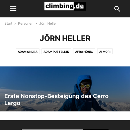
Start
Personen
Jörn Heller
JÖRN HELLER
ADAM ONDRA
ADAM PUSTELNIK
AFRA HÖNIG
AI MORI
AKIYO NOGUCHI
ALBAN LEVIER
ALBERT LEICHTFRIED
ALBERT PRECHT
ALBERTO GINÉS LÓPEZ
ALBRECHT VON DEWITZ
ALEKSANDRA MIROSLAW
ALEX BLUEMEL
ALEX FÖRSCHLE
ALEX HONNOLD
ALEX JOHNSON
ALEX LUGER
ALEX PUCCIO
ALEX RUSCIOR
ALEXANDER ADLER
ALEXANDER AVERDUNK
Erste Nonstop-Besteigung des Cerro
ALEXANDER HUBER
ALEXANDER MEGOS
ALEXEY RUBTSOV
Largo
ALEXEY TOMILOV
ALFONS DORNAUER
ALIX VON MELLE
ALIZÉE DUFRAISSE
ALLI RAINEY
ALMA BESTVATER
ANA TIRIPA
ANAK VERHOEVEN
ANATOLE BOSIO
ANDI DICK
ANDI TURNER
ANDRE BEHR
ANDREA GALLO
ANDREA SZEKELY
ANDREAS BARTH