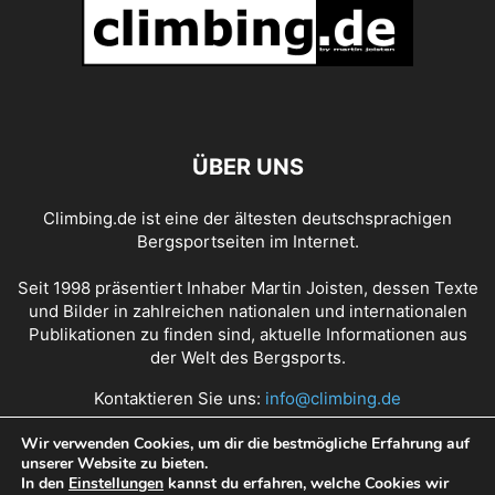
ANDREAS STEINDL
ANDREAS THOMANN
ANDY EARL
ANDY HOLZER
ANDY HOUSEMAN
ANDY POLLITT
ANGELA EITER
ANGELIKA RAINER
ANGELINO ZELLER
ANGIE PAYNE
ANNA MARIA APEL
ANNA STÖHR
ANNA TAYLOR
ANNIKA PIDDE
ANOUCK JAUBERT
ANTHONY GULLSTEN
ANTJE VON DEWITZ
ANTOINE LE MENESTREL
ÜBER UNS
ANZE PEHARC
ARNAUD PETIT
ASHIMA SHIRAISHI
AXEL PERSCHMANN
BARBARA BACHER
BARBARA RAUDNER
Climbing.de ist eine der ältesten deutschsprachigen
BARBARA ZANGERL
BEAT KAMMERLANDER
BEN DITTO
BEN MOON
Bergsportseiten im Internet.
BEN RUECK
BENEDIKT PURNER
BENEDIKT SALLER
BERIT SCHWAIGER
BERNABE FERNANDEZ
BERND ARNOLD
BERND KULLMANN
Seit 1998 präsentiert Inhaber Martin Joisten, dessen Texte
BERND RITSCHEL
BERND ZANGERL
BERNHARD BLIEMSRIEDER
und Bilder in zahlreichen nationalen und internationalen
Publikationen zu finden sind, aktuelle Informationen aus
BERNHARD ERTEL
BETH RODDEN
BETTINA SCHÖPF
BOONE SPEED
der Welt des Bergsports.
BRAD GOBRIGHT
BROOKE RABOUTOU
CAMERON HÖRST
CANDIDE THOVEX
CARLO TRAVERSI
CAROLINE CIAVALDINI
Kontaktieren Sie uns:
info@climbing.de
CAROLINE NORTH
CAROLINE SINNO
CARRIE COOPER
Wir verwenden Cookies, um dir die bestmögliche Erfahrung auf
CARSTEN VON BIRCKHAHN
CEDAR WRIGHT
CEDRIC LACHAT
unserer Website zu bieten.
Über Climbing.de
RSS Feed
Mediadaten
CEDRIC LARCHAT
CELINA SCHOIBL
CHAD GREEDY
CHAEHYUN SEO
In den
Einstellungen
kannst du erfahren, welche Cookies wir