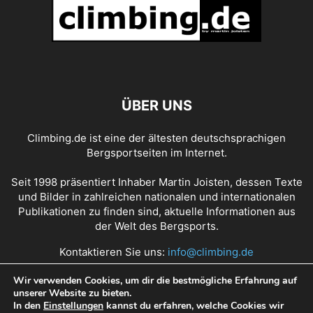
ANDREAS STEINDL
ANDREAS THOMANN
ANDY EARL
ANDY HOLZER
ANDY HOUSEMAN
ANDY POLLITT
ANGELA EITER
ANGELIKA RAINER
ANGELINO ZELLER
ANGIE PAYNE
ANNA MARIA APEL
ANNA STÖHR
ANNA TAYLOR
ANNIKA PIDDE
ANOUCK JAUBERT
ANTHONY GULLSTEN
ANTJE VON DEWITZ
ANTOINE LE MENESTREL
ÜBER UNS
ANZE PEHARC
ARNAUD PETIT
ASHIMA SHIRAISHI
AXEL PERSCHMANN
BARBARA BACHER
BARBARA RAUDNER
Climbing.de ist eine der ältesten deutschsprachigen
BARBARA ZANGERL
BEAT KAMMERLANDER
BEN DITTO
BEN MOON
Bergsportseiten im Internet.
BEN RUECK
BENEDIKT PURNER
BENEDIKT SALLER
BERIT SCHWAIGER
BERNABE FERNANDEZ
BERND ARNOLD
BERND KULLMANN
Seit 1998 präsentiert Inhaber Martin Joisten, dessen Texte
BERND RITSCHEL
BERND ZANGERL
BERNHARD BLIEMSRIEDER
und Bilder in zahlreichen nationalen und internationalen
Publikationen zu finden sind, aktuelle Informationen aus
BERNHARD ERTEL
BETH RODDEN
BETTINA SCHÖPF
BOONE SPEED
der Welt des Bergsports.
BRAD GOBRIGHT
BROOKE RABOUTOU
CAMERON HÖRST
CANDIDE THOVEX
CARLO TRAVERSI
CAROLINE CIAVALDINI
Kontaktieren Sie uns:
info@climbing.de
CAROLINE NORTH
CAROLINE SINNO
CARRIE COOPER
Wir verwenden Cookies, um dir die bestmögliche Erfahrung auf
CARSTEN VON BIRCKHAHN
CEDAR WRIGHT
CEDRIC LACHAT
unserer Website zu bieten.
Über Climbing.de
RSS Feed
Mediadaten
CEDRIC LARCHAT
CELINA SCHOIBL
CHAD GREEDY
CHAEHYUN SEO
In den
Einstellungen
kannst du erfahren, welche Cookies wir