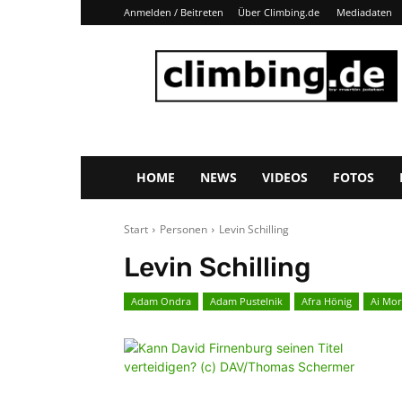
Anmelden / Beitreten
Über Climbing.de
Mediadaten
Climbing.de
HOME
NEWS
VIDEOS
FOTOS
Start
Personen
Levin Schilling
Levin Schilling
Adam Ondra
Adam Pustelnik
Afra Hönig
Ai Mor