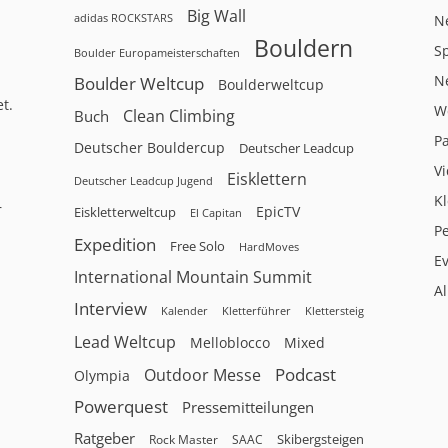
Big Wall
adidas ROCKSTARS
N
Bouldern
Sp
Boulder Europameisterschaften
N
Boulder Weltcup
Boulderweltcup
t.
W
Clean Climbing
Buch
P
Deutscher Bouldercup
Deutscher Leadcup
V
Eisklettern
Deutscher Leadcup Jugend
Kl
r
EpicTV
Eiskletterweltcup
El Capitan
P
Expedition
Free Solo
HardMoves
E
International Mountain Summit
A
Interview
Kalender
Klettersteig
Kletterführer
Lead Weltcup
Melloblocco
Mixed
Podcast
Outdoor Messe
Olympia
Powerquest
Pressemitteilungen
Ratgeber
Skibergsteigen
Rock Master
SAAC