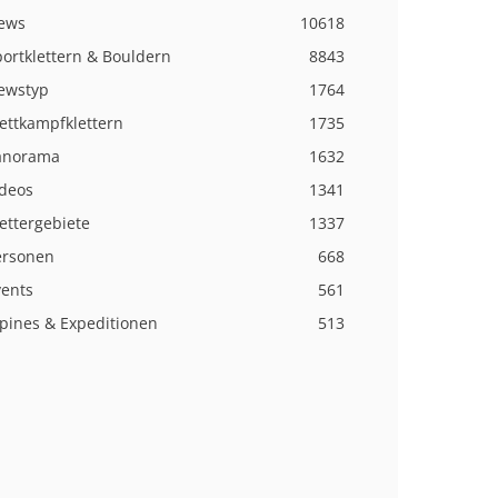
ews
10618
ortklettern & Bouldern
8843
ewstyp
1764
ettkampfklettern
1735
anorama
1632
ideos
1341
ettergebiete
1337
ersonen
668
vents
561
lpines & Expeditionen
513