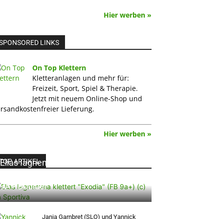
Hier werben »
SPONSORED LINKS
On Top Klettern
Kletteranlagen und mehr für:
Freizeit, Sport, Spiel & Therapie.
Jetzt mit neuem Online-Shop und
rsandkostenfreier Lieferung.
Hier werben »
TOP ARTIKEL
Elias Iagnemma klettert „Exodia“: Ein
Vorschlag für den weltweit ersten
9A+ Boulder
Janja Garnbret (SLO) und Yannick