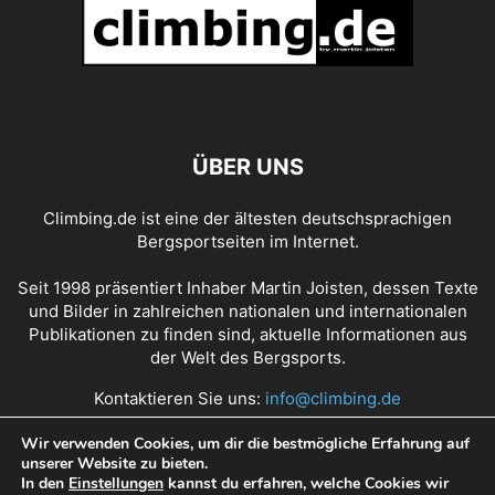
ANDREAS STEINDL
ANDREAS THOMANN
ANDY EARL
ANDY HOLZER
ANDY HOUSEMAN
ANDY POLLITT
ANGELA EITER
ANGELIKA RAINER
ANGELINO ZELLER
ANGIE PAYNE
ANNA MARIA APEL
ANNA STÖHR
ANNA TAYLOR
ANNIKA PIDDE
ANOUCK JAUBERT
ANTHONY GULLSTEN
ANTJE VON DEWITZ
ANTOINE LE MENESTREL
ÜBER UNS
ANZE PEHARC
ARNAUD PETIT
ASHIMA SHIRAISHI
AXEL PERSCHMANN
BARBARA BACHER
BARBARA RAUDNER
Climbing.de ist eine der ältesten deutschsprachigen
BARBARA ZANGERL
BEAT KAMMERLANDER
BEN DITTO
BEN MOON
Bergsportseiten im Internet.
BEN RUECK
BENEDIKT PURNER
BENEDIKT SALLER
BERIT SCHWAIGER
BERNABE FERNANDEZ
BERND ARNOLD
BERND KULLMANN
Seit 1998 präsentiert Inhaber Martin Joisten, dessen Texte
BERND RITSCHEL
BERND ZANGERL
BERNHARD BLIEMSRIEDER
und Bilder in zahlreichen nationalen und internationalen
Publikationen zu finden sind, aktuelle Informationen aus
BERNHARD ERTEL
BETH RODDEN
BETTINA SCHÖPF
BOONE SPEED
der Welt des Bergsports.
BRAD GOBRIGHT
BROOKE RABOUTOU
CAMERON HÖRST
CANDIDE THOVEX
CARLO TRAVERSI
CAROLINE CIAVALDINI
Kontaktieren Sie uns:
info@climbing.de
CAROLINE NORTH
CAROLINE SINNO
CARRIE COOPER
Wir verwenden Cookies, um dir die bestmögliche Erfahrung auf
CARSTEN VON BIRCKHAHN
CEDAR WRIGHT
CEDRIC LACHAT
unserer Website zu bieten.
Über Climbing.de
RSS Feed
Mediadaten
CEDRIC LARCHAT
CELINA SCHOIBL
CHAD GREEDY
CHAEHYUN SEO
In den
Einstellungen
kannst du erfahren, welche Cookies wir