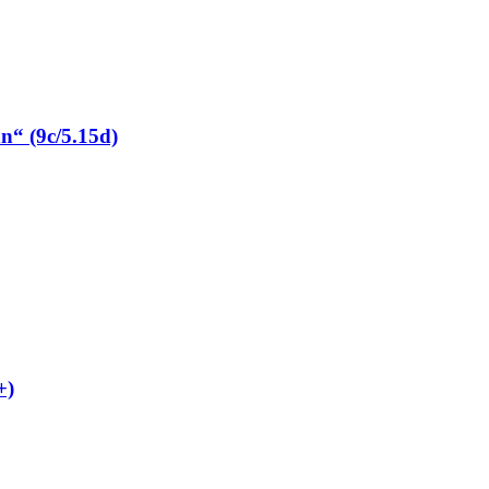
“ (9c/5.15d)
+)