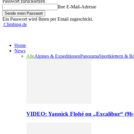
Passwort zurücksetzen
Ihre E-Mail-Adresse
Ein Passwort wird Ihnen per Email zugeschickt.
Climbing.de
Home
News
Alle
Alpines & Expeditionen
Panorama
Sportklettern & B
VIDEO: Yannick Flohé on „Excalibur“ (9b