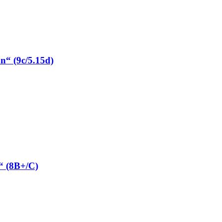
“ (9c/5.15d)
“ (8B+/C)