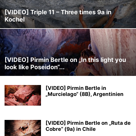
ANDREAS STEINDL
ANDREAS THOMANN
ANDY EARL
ANDY HOLZER
[VIDEO] Triple 11 – Three times 9a in
ANDY HOUSEMAN
ANDY POLLITT
ANGELA EITER
ANGELIKA RAINER
Kochel
ANGELINO ZELLER
ANGIE PAYNE
ANNA MARIA APEL
ANNA STÖHR
ANNA TAYLOR
ANNIKA PIDDE
ANOUCK JAUBERT
ANTHONY GULLSTEN
ANTJE VON DEWITZ
ANTOINE LE MENESTREL
ANZE PEHARC
ARNAUD PETIT
ASHIMA SHIRAISHI
AXEL PERSCHMANN
BARBARA BACHER
BARBARA RAUDNER
[VIDEO] Pirmin Bertle on „In this light you
BARBARA ZANGERL
BEAT KAMMERLANDER
BEN DITTO
BEN MOON
look like Poseidon“...
BEN RUECK
BENEDIKT PURNER
BENEDIKT SALLER
BERIT SCHWAIGER
BERNABE FERNANDEZ
BERND ARNOLD
BERND KULLMANN
BERND RITSCHEL
BERND ZANGERL
BERNHARD BLIEMSRIEDER
[VIDEO] Pirmin Bertle in
BERNHARD ERTEL
BETH RODDEN
BETTINA SCHÖPF
BOONE SPEED
„Murcielago“ (8B), Argentinien
BRAD GOBRIGHT
BROOKE RABOUTOU
CAMERON HÖRST
CANDIDE THOVEX
CARLO TRAVERSI
CAROLINE CIAVALDINI
CAROLINE NORTH
CAROLINE SINNO
CARRIE COOPER
[VIDEO] Pirmin Bertle on „Ruta de
CARSTEN VON BIRCKHAHN
CEDAR WRIGHT
CEDRIC LACHAT
Cobre“ (9a) in Chile
CEDRIC LARCHAT
CELINA SCHOIBL
CHAD GREEDY
CHAEHYUN SEO