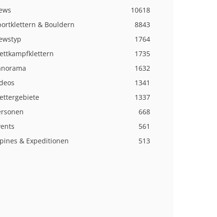
ews
10618
ortklettern & Bouldern
8843
ewstyp
1764
ettkampfklettern
1735
anorama
1632
ideos
1341
ettergebiete
1337
ersonen
668
vents
561
lpines & Expeditionen
513