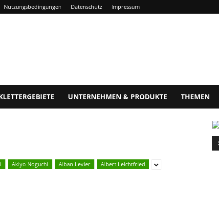
Nutzungsbedingungen
Datenschutz
Impressum
KLETTERGEBIETE
UNTERNEHMEN & PRODUKTE
THEMEN
i
Akiyo Noguchi
Alban Levier
Albert Leichtfried