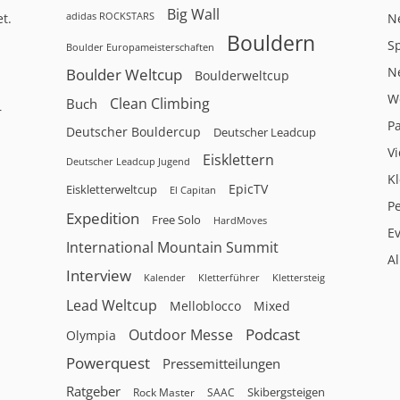
Big Wall
adidas ROCKSTARS
t.
N
Bouldern
Sp
Boulder Europameisterschaften
N
Boulder Weltcup
Boulderweltcup
W
Clean Climbing
Buch
r
P
Deutscher Bouldercup
Deutscher Leadcup
V
Eisklettern
Deutscher Leadcup Jugend
Kl
EpicTV
Eiskletterweltcup
El Capitan
P
Expedition
Free Solo
HardMoves
E
International Mountain Summit
A
Interview
Kalender
Klettersteig
Kletterführer
Lead Weltcup
Melloblocco
Mixed
Podcast
Outdoor Messe
Olympia
Powerquest
Pressemitteilungen
Ratgeber
Skibergsteigen
Rock Master
SAAC