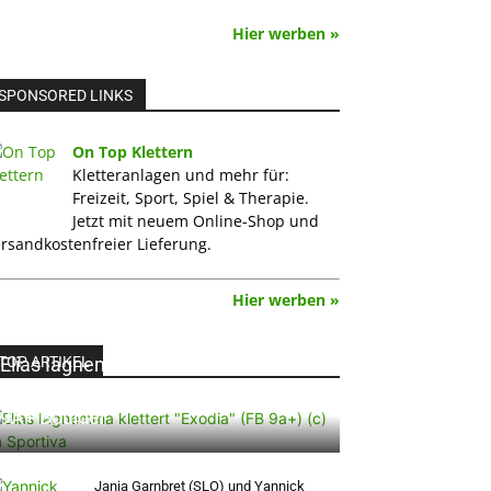
Hier werben »
SPONSORED LINKS
On Top Klettern
Kletteranlagen und mehr für:
Freizeit, Sport, Spiel & Therapie.
Jetzt mit neuem Online-Shop und
rsandkostenfreier Lieferung.
Hier werben »
TOP ARTIKEL
Elias Iagnemma klettert „Exodia“: Ein
Vorschlag für den weltweit ersten
9A+ Boulder
Janja Garnbret (SLO) und Yannick