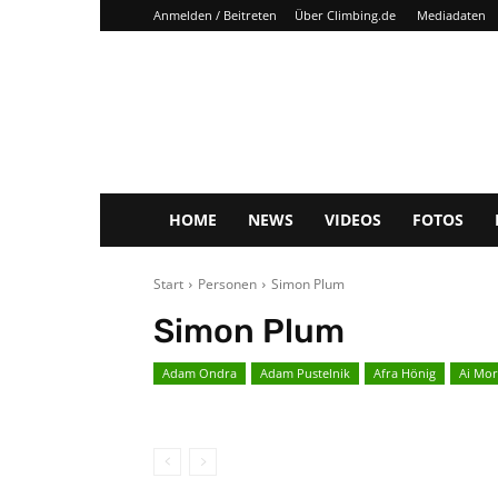
Anmelden / Beitreten
Über Climbing.de
Mediadaten
Climbing.de
HOME
NEWS
VIDEOS
FOTOS
Start
Personen
Simon Plum
Simon Plum
Adam Ondra
Adam Pustelnik
Afra Hönig
Ai Mor