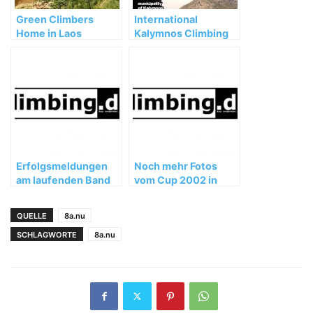
Green Climbers
International
Home in Laos
Kalymnos Climbing
niedergebrannt
Festival 2009
Erfolgsmeldungen
Noch mehr Fotos
am laufenden Band
vom Cup 2002 in
von Ines Papert
Braunschweig
QUELLE
8a.nu
SCHLAGWORTE
8a.nu