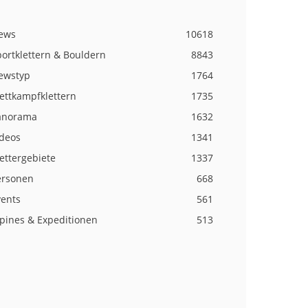
ews
10618
ortklettern & Bouldern
8843
ewstyp
1764
ettkampfklettern
1735
anorama
1632
ideos
1341
ettergebiete
1337
ersonen
668
vents
561
lpines & Expeditionen
513