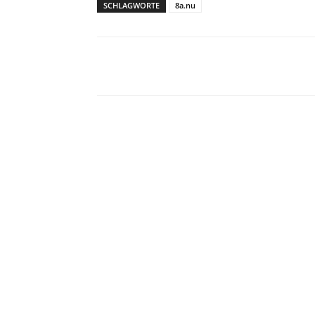
SCHLAGWORTE
8a.nu
Facebook
X
Pinterest