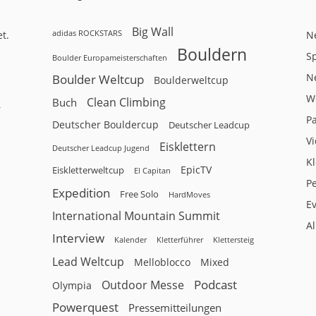
Big Wall
adidas ROCKSTARS
t.
N
Bouldern
Sp
Boulder Europameisterschaften
N
Boulder Weltcup
Boulderweltcup
W
Clean Climbing
Buch
r
P
Deutscher Bouldercup
Deutscher Leadcup
V
Eisklettern
Deutscher Leadcup Jugend
Kl
EpicTV
Eiskletterweltcup
El Capitan
P
Expedition
Free Solo
HardMoves
E
International Mountain Summit
A
Interview
Kalender
Klettersteig
Kletterführer
Lead Weltcup
Melloblocco
Mixed
Podcast
Outdoor Messe
Olympia
Powerquest
Pressemitteilungen