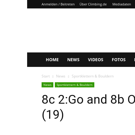
Anmelden / Beitreten
Über Climbing.de
Mediadaten
Climbing.de
HOME
NEWS
VIDEOS
FOTOS
Start
News
Sportklettern & Bouldern
News
Sportklettern & Bouldern
8c 2:Go and 8b O
(19)