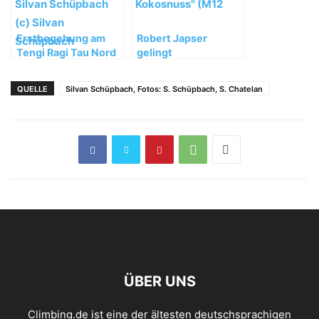
Erstbegehung am
Robert Japser
Tengi Ragi Tau Nord
gelingt
durch Symon
Erstbegehung von
Welfringer und
„Ritter der
QUELLE
Silvan Schüpbach, Fotos: S. Schüpbach, S. Chatelan
Silvan Schüpbach
Kokosnuss“ (M12,
WI5)
ÜBER UNS
Climbing.de ist eine der ältesten deutschsprachigen