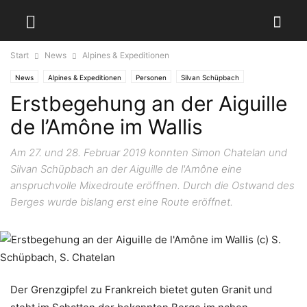
Start
News
Alpines & Expeditionen
News
Alpines & Expeditionen
Personen
Silvan Schüpbach
Erstbegehung an der Aiguille
Simon Chatelan
Schweiz
Wallis
de l’Amône im Wallis
Am 27. und 28. Februar 2019 konnten Simon Chatelan und
Silvan Schüpbach an der Aiguille de l'Amône eine
anspruchvolle Mixedroute eröffnen. Durch die Ostwand des
Berges wurde bislang erst eine Route eröffnet.
Der Grenzgipfel zu Frankreich bietet guten Granit und