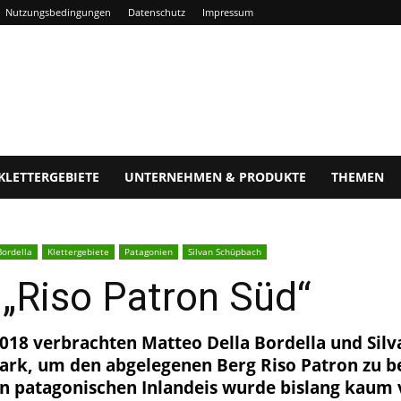
Nutzungsbedingungen
Datenschutz
Impressum
KLETTERGEBIETE
UNTERNEHMEN & PRODUKTE
THEMEN
Bordella
Klettergebiete
Patagonien
Silvan Schüpbach
„Riso Patron Süd“
2018 verbrachten Matteo Della Bordella und Sil
park, um den abgelegenen Berg Riso Patron zu b
n patagonischen Inlandeis wurde bislang kaum 