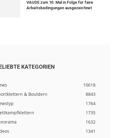
VAUDE zum 10. Mal in Folge für faire
Arbeitsbedingungen ausgezeichnet
ELIEBTE KATEGORIEN
ews
10618
ortklettern & Bouldern
8843
ewstyp
1764
ettkampfklettern
1735
anorama
1632
ideos
1341