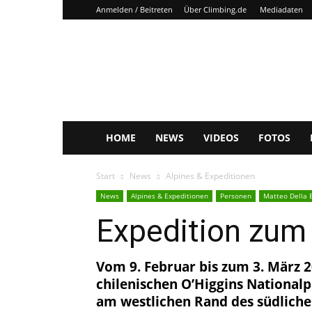
Anmelden / Beitreten
Über Climbing.de
Mediadaten
Climbing.de
HOME
NEWS
VIDEOS
FOTOS
Start
News
Alpines & Expeditionen
News
Alpines & Expeditionen
Personen
Matteo Della 
Expedition zum 
Vom 9. Februar bis zum 3. März 
chilenischen O’Higgins National
am westlichen Rand des südliche