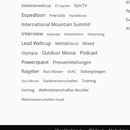
Kl
EpicTV
Eiskletterweltcup
El Capitan
P
Expedition
Free Solo
HardMoves
E
International Mountain Summit
A
Interview
Kalender
Klettersteig
Kletterführer
Lead Weltcup
Melloblocco
Mixed
Podcast
Outdoor Messe
Olympia
Powerquest
Pressemitteilungen
Ratgeber
Skibergsteigen
Rock Master
SAAC
Training
Stadtmeisterschaften
Soul Moves
Vortrag
Weltmeisterschaften Boulder
Weltmeisterschaften Lead