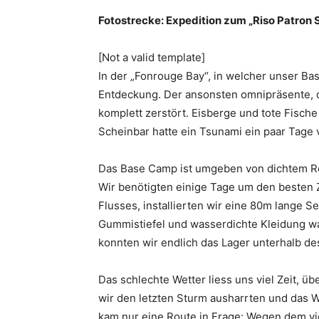
Fotostrecke: Expedition zum „Riso Patron 
[Not a valid template]
In der „Fonrouge Bay“, in welcher unser B
Entdeckung. Der ansonsten omnipräsente, d
komplett zerstört. Eisberge und tote Fische
Scheinbar hatte ein Tsunami ein paar Tage 
Das Base Camp ist umgeben von dichtem R
Wir benötigten einige Tage um den besten 
Flusses, installierten wir eine 80m lange
Gummistiefel und wasserdichte Kleidung wa
konnten wir endlich das Lager unterhalb d
Das schlechte Wetter liess uns viel Zeit, ü
wir den letzten Sturm ausharrten und das W
kam nur eine Route in Frage: Wegen dem vi