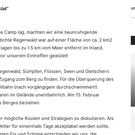
ve
Süd“
ase Camp lag, machten wir eine beunruhigende
ichte Regenwald war auf einer Fläche von ca. 2 km2
 lagen bis zu 1.5 km vom Meer entfernt im Inland.
vor unserem Eintreffen gewütet!
egenwald, Sümpfen, Flüssen, Seen und Gletschern.
Zugang zum Berg zu finden. Für die Überquerung des
 Seilbahn (nach vorgängigem durchschwimmen!).
ren im Gelände unentbehrlich. Am 15. Februar
es Berges beziehen.
ber mögliche Routen und Strategien zu diskutieren. Als
etter für eineinhalb Tage akzeptabel werden sollte,
elen Eis und Schnee entschieden wir uns, die