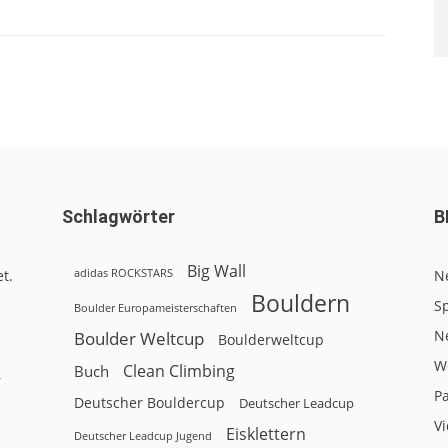
Schlagwörter
B
Big Wall
adidas ROCKSTARS
t.
N
Bouldern
Sp
Boulder Europameisterschaften
N
Boulder Weltcup
Boulderweltcup
W
Clean Climbing
Buch
r
P
Deutscher Bouldercup
Deutscher Leadcup
V
Eisklettern
Deutscher Leadcup Jugend