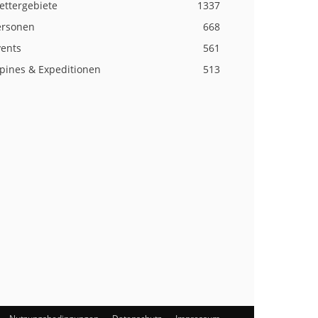
ettergebiete
1337
ersonen
668
vents
561
lpines & Expeditionen
513