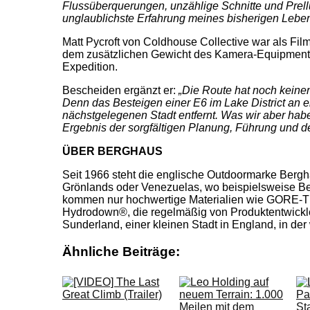
Flussüberquerungen, unzählige Schnitte und Prellun
unglaublichste Erfahrung meines bisherigen Leben
Matt Pycroft von Coldhouse Collective war als Fil
dem zusätzlichen Gewicht des Kamera-Equipments, e
Expedition.
Bescheiden ergänzt er:
„Die Route hat noch keine
Denn das Besteigen einer E6 im Lake District an e
nächstgelegenen Stadt entfernt. Was wir aber hab
Ergebnis der sorgfältigen Planung, Führung und de
ÜBER BERGHAUS
Seit 1966 steht die englische Outdoormarke Bergh
Grönlands oder Venezuelas, wo beispielsweise Ber
kommen nur hochwertige Materialien wie GORE-TE
Hydrodown®, die regelmäßig von Produktentwickler
Sunderland, einer kleinen Stadt in England, in de
Ähnliche Beiträge: