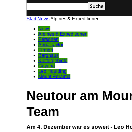
Start
News
Alpines & Expeditionen
News
Alpines & Expeditionen
Personen
Anna Taylor
Firmen
Berghaus
Klettergebiete
Guyana
Leo Houlding
Mount Roraima
Neutour am Moun
Team
Am 4. Dezember war es soweit - Leo H