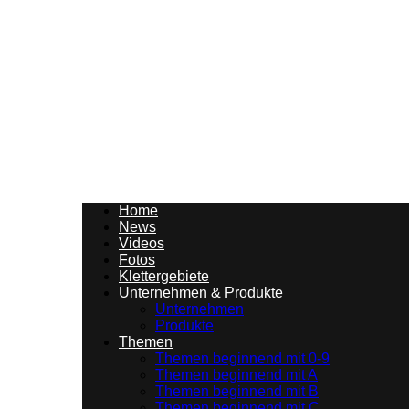
Anmelden / Beitreten
Über Climbing.de
Mediadaten
Home
News
Videos
Fotos
Klettergebiete
Unternehmen & Produkte
Unternehmen
Produkte
Themen
Themen beginnend mit 0-9
Themen beginnend mit A
Themen beginnend mit B
Themen beginnend mit C