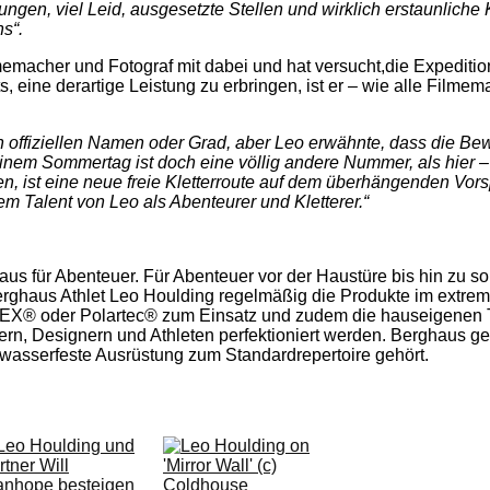
gen, viel Leid, ausgesetzte Stellen und wirklich erstaunliche K
s“.
memacher und Fotograf mit dabei und hat versucht,die Expeditio
ine derartige Leistung zu erbringen, ist er – wie alle Filmemac
n offiziellen Namen oder Grad, aber Leo erwähnte, dass die Be
inem Sommertag ist doch eine völlig andere Nummer, als hier –
en, ist eine neue freie Kletterroute auf dem überhängenden Vor
m Talent von Leo als Abenteurer und Kletterer.“
aus für Abenteuer. Für Abenteuer vor der Haustüre bis hin zu s
ghaus Athlet Leo Houlding regelmäßig die Produkte im extremen
X® oder Polartec® zum Einsatz und zudem die hauseigenen Te
n, Designern und Athleten perfektioniert werden. Berghaus geh
r wasserfeste Ausrüstung zum Standardrepertoire gehört.