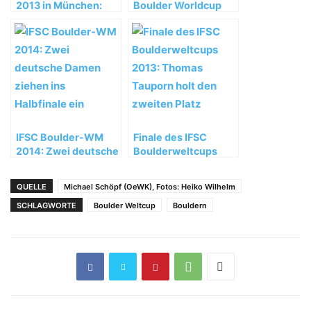
2013 in München:
Boulder Worldcup
Deutsches Team mit
2013: Showdown der
sechs Athleten im
Boulderelite im
Halbfinale
Olympiastadion
IFSC Boulder-WM
Finale des IFSC
2014: Zwei deutsche
Boulderweltcups
Damen ziehen ins
2013: Thomas
Halbfinale ein
Tauporn holt den
QUELLE
Michael Schöpf (OeWK), Fotos: Heiko Wilhelm
zweiten Platz
SCHLAGWORTE
Boulder Weltcup
Bouldern