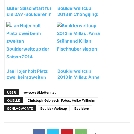
Guter Saisonstart für
Boulderweltcup
die DAV-Boulderer in
2013 in Chongqing:
China
Anna Stöhr gewinnt
bei den Damen
Jan Hojer holt Platz
Boulderweltcup
zwei beim zweiten
2013 in Millau: Anna
Boulderweltcup der
Stöhr und Kilian
Saison 2014
Fischhuber siegen
ÜBER
www.wettklettern.at
QUELLE
Christoph Gabrysch, Fotos: Heiko Wilhelm
SCHLAGWORTE
Boulder Weltcup
Bouldern