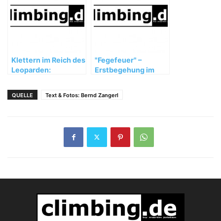
Innsbruck
Klettern im Reich des
"Fegefeuer" –
Leoparden:
Erstbegehung im
Erstbegehung in
Urwald Venezuelas
Namibias Erongo-
QUELLE
Text & Fotos: Bernd Zangerl
Gebirge