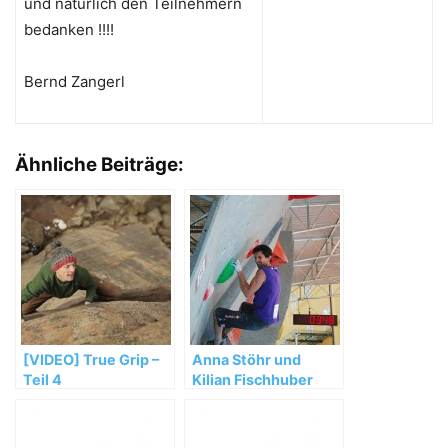
und natürlich den Teilnehmern
bedanken !!!!
Bernd Zangerl
Ähnliche Beiträge:
[VIDEO] True Grip –
Anna Stöhr und
Teil 4
Kilian Fischhuber
triumphieren bei
Heim-
Boulderweltcup in