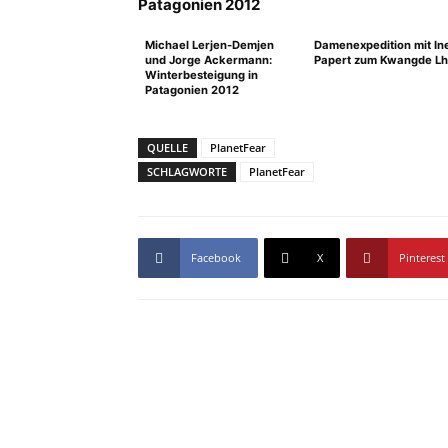
Michael Lerjen-Demjen
Damenexpedition mit In
und Jorge Ackermann:
Papert zum Kwangde L
Winterbesteigung in
Patagonien 2012
QUELLE
PlanetFear
SCHLAGWORTE
PlanetFear
Facebook
X
Pinterest