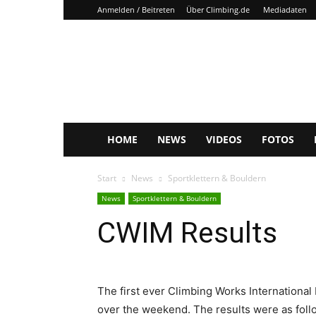
Anmelden / Beitreten
Über Climbing.de
Mediadaten
Climbing.de
HOME
NEWS
VIDEOS
FOTOS
Start
News
Sportklettern & Bouldern
News
Sportklettern & Bouldern
CWIM Results
The first ever Climbing Works International 
over the weekend. The results were as follo