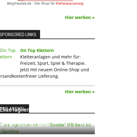
Bergfreunde.de - Der Shop für
Kletterausrüstung
Hier werben »
SPONSORED LINKS
On Top Klettern
Kletteranlagen und mehr für:
Freizeit, Sport, Spiel & Therapie.
Jetzt mit neuem Online-Shop und
rsandkostenfreier Lieferung.
Hier werben »
TOP ARTIKEL
Elias Iagnemma klettert „Exodia“:
Ein Vorschlag für den weltweit
ersten 9A+ Boulder