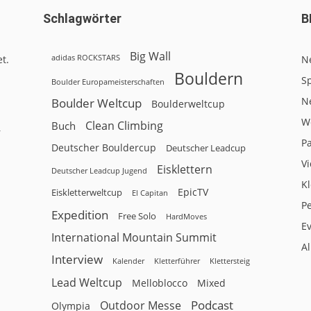
Schlagwörter
B
Big Wall
adidas ROCKSTARS
t.
N
Bouldern
Sp
Boulder Europameisterschaften
N
Boulder Weltcup
Boulderweltcup
W
Clean Climbing
Buch
r
P
Deutscher Bouldercup
Deutscher Leadcup
V
Eisklettern
Deutscher Leadcup Jugend
Kl
EpicTV
Eiskletterweltcup
El Capitan
P
Expedition
Free Solo
HardMoves
E
International Mountain Summit
A
Interview
Kalender
Klettersteig
Kletterführer
Lead Weltcup
Melloblocco
Mixed
Podcast
Outdoor Messe
Olympia