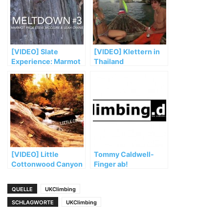
[VIDEO] Slate
[VIDEO] Klettern in
Experience: Marmot
Thailand
PROs Steve McClure
& Leah Crane (Part 3)
[VIDEO] Little
Tommy Caldwell-
Cottonwood Canyon
Finger ab!
Classics – Teil 1
QUELLE
UKClimbing
SCHLAGWORTE
UKClimbing