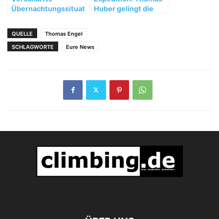
Übernachtungssituation
Huber gelingt die
im Val di Mello und
zweite Besteigung
Südbergell
des Ogre
QUELLE
Thomas Engel
SCHLAGWORTE
Eure News