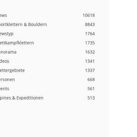
ews
10618
ortklettern & Bouldern
8843
ewstyp
1764
ettkampfklettern
1735
anorama
1632
ideos
1341
ettergebiete
1337
ersonen
668
vents
561
lpines & Expeditionen
513