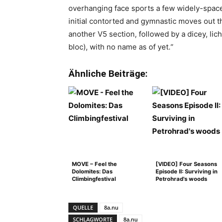
overhanging face sports a few widely-spaced
initial contorted and gymnastic moves out t
another V5 section, followed by a dicey, lich
bloc), with no name as of yet.“
Ähnliche Beiträge:
MOVE – Feel the
[VIDEO] Four Seasons
Dolomites: Das
Episode II: Surviving in
Climbingfestival
Petrohrad's woods
QUELLE
8a.nu
SCHLAGWORTE
8a.nu