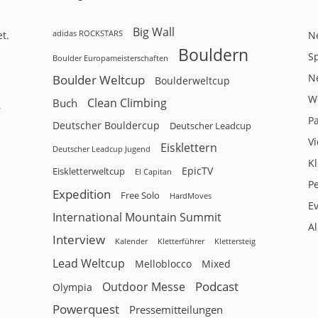
Big Wall
adidas ROCKSTARS
t.
N
Bouldern
Sp
Boulder Europameisterschaften
N
Boulder Weltcup
Boulderweltcup
W
Clean Climbing
Buch
r
P
Deutscher Bouldercup
Deutscher Leadcup
V
Eisklettern
Deutscher Leadcup Jugend
Kl
EpicTV
Eiskletterweltcup
El Capitan
P
Expedition
Free Solo
HardMoves
E
International Mountain Summit
A
Interview
Kalender
Klettersteig
Kletterführer
Lead Weltcup
Melloblocco
Mixed
Podcast
Outdoor Messe
Olympia
Powerquest
Pressemitteilungen