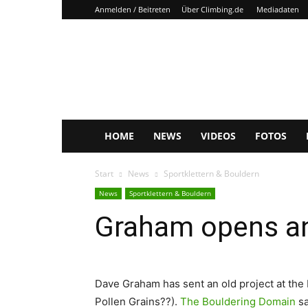
Anmelden / Beitreten
Über Climbing.de
Mediadaten
Climbing.de
HOME
NEWS
VIDEOS
FOTOS
Start
News
Sportklettern & Bouldern
News
Sportklettern & Bouldern
Graham opens an
Dave Graham has sent an old project at the 
Pollen Grains??).
The Bouldering Domain
sa