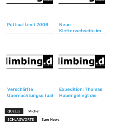
Püttical Limit 2006
Neue
Kletterwebseite im
Internet
Verschärfte
Expedition: Thomas
Übernachtungssituation
Huber gelingt die
im Val di Mello und
zweite Besteigung
Südbergell
des Ogre
QUELLE
Michel
SCHLAGWORTE
Eure News