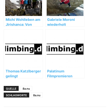
Michi Wohlleben am
Gabriele Moroni
Jirishanca: Von
wiederholt
Unwettern,
„Dreamtime“ (8b+)
Umwegen und
wertvollen
Erfahrungen
Thomas Katzlberger
Palatinum
gelingt
Filmpremieren
Wiederholung von
Loskot 9a's
QUELLE
8a.nu
SCHLAGWORTE
8a.nu