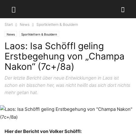
Start
News
Sportklettern & Bouldern
News
Sportklettern & Bouldern
Laos: Isa Schöffl geling
Erstbegehung von „Champa
Nakon“ (7c+/8a)
Der letzte Bericht über neue Entwicklungen in Laos ist
schon ein bisschen her, was nicht heißt das sich dort nichts
mehr getan hat.
Hier der Bericht von Volker Schöffl: