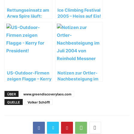
Rettungseinsatz am
Ice Climbing Festival
Arwa Spire läuft:
2005 – Heiss auf Eis!
Verunfallter weiter
vermisst
US-Outdoor-Firmen
Notizen zur Ortler-
zeigen Flagge – Kerry
Nachbesteigung im
for President!
Juli 2004 von
Reinhold Messner
ÜBER
www.greendiscoverylaos.com
QUELLE
Volker Schöffl