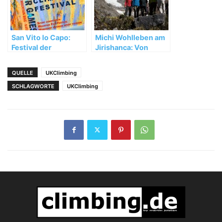
San Vito lo Capo:
Michi Wohlleben am
Festival der
Jirishanca: Von
besonderen Art
Unwettern,
Umwegen und
QUELLE
UKClimbing
wertvollen
SCHLAGWORTE
UKClimbing
Erfahrungen