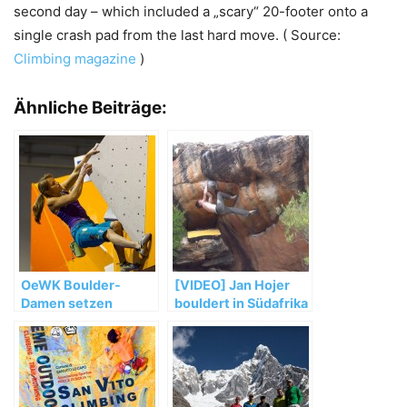
second day – which included a „scary“ 20-footer onto a
single crash pad from the last hard move. ( Source:
Climbing magazine
)
Ähnliche Beiträge:
OeWK Boulder-
[VIDEO] Jan Hojer
Damen setzen
bouldert in Südafrika
starken WM-Auftakt
fort