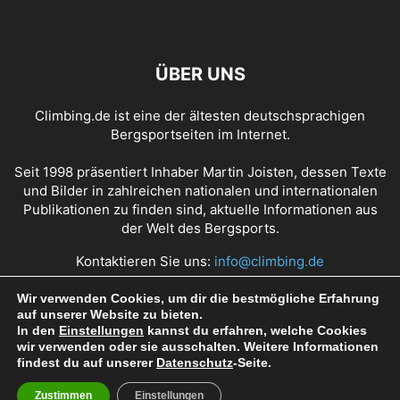
ÜBER UNS
Climbing.de ist eine der ältesten deutschsprachigen
Bergsportseiten im Internet.
Seit 1998 präsentiert Inhaber Martin Joisten, dessen Texte
und Bilder in zahlreichen nationalen und internationalen
Publikationen zu finden sind, aktuelle Informationen aus
der Welt des Bergsports.
Kontaktieren Sie uns:
info@climbing.de
Wir verwenden Cookies, um dir die bestmögliche Erfahrung
auf unserer Website zu bieten.
Über Climbing.de
RSS Feed
Mediadaten
In den
Einstellungen
kannst du erfahren, welche Cookies
wir verwenden oder sie ausschalten. Weitere Informationen
Nutzungsbedingungen
Datenschutz
Impressum
findest du auf unserer
Datenschutz
-Seite.
Zustimmen
Einstellungen
© Copyright 1998 - 2022 Climbing.de by Martin Joisten