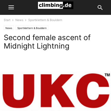
Start
News
Sportklettern & Bouldern
News
Sportklettern & Bouldern
Second female ascent of
Midnight Lightning