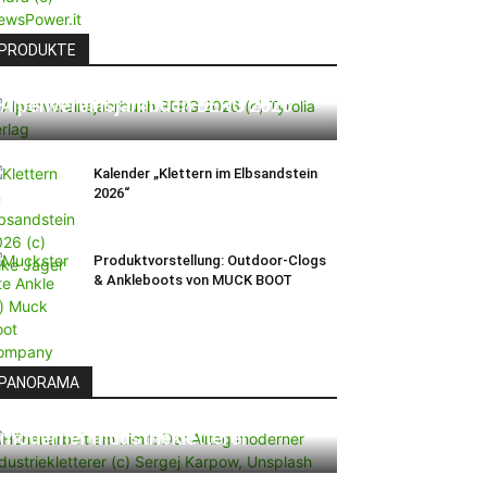
PRODUKTE
Alpenvereinsjahrbuch BERG 2026
Kalender „Klettern im Elbsandstein
2026“
Produktvorstellung: Outdoor-Clogs
& Ankleboots von MUCK BOOT
PANORAMA
Höhenarbeit am Limit: Der Alltag
moderner Industriekletterer