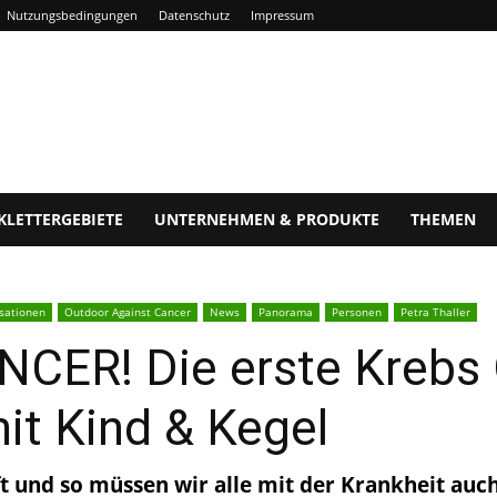
Nutzungsbedingungen
Datenschutz
Impressum
KLETTERGEBIETE
UNTERNEHMEN & PRODUKTE
THEMEN
sationen
Outdoor Against Cancer
News
Panorama
Personen
Petra Thaller
CER! Die erste Krebs
it Kind & Kegel
aft und so müssen wir alle mit der Krankheit a