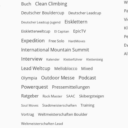
W
Clean Climbing
Buch
r
P
Deutscher Bouldercup
Deutscher Leadcup
V
Eisklettern
Deutscher Leadcup Jugend
Kl
EpicTV
Eiskletterweltcup
El Capitan
P
Expedition
Free Solo
HardMoves
E
International Mountain Summit
A
Interview
Kalender
Klettersteig
Kletterführer
Lead Weltcup
Melloblocco
Mixed
Podcast
Outdoor Messe
Olympia
Powerquest
Pressemitteilungen
Ratgeber
Skibergsteigen
Rock Master
SAAC
Training
Stadtmeisterschaften
Soul Moves
Vortrag
Weltmeisterschaften Boulder
Weltmeisterschaften Lead