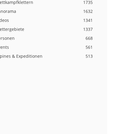
ettkampfklettern
1735
anorama
1632
ideos
1341
ettergebiete
1337
ersonen
668
vents
561
lpines & Expeditionen
513