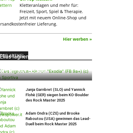
Kletteranlagen und mehr für:
Freizeit, Sport, Spiel & Therapie.
Jetzt mit neuem Online-Shop und
rsandkostenfreier Lieferung.
Hier werben »
TOP ARTIKEL
Elias Iagnemma klettert „Exodia“:
Ein Vorschlag für den weltweit
ersten 9A+ Boulder
Janja Garnbret (SLO) und Yannick
Flohè (GER) siegen beim KO-Boulder
des Rock Master 2025
Adam Ondra (CZE) und Brooke
Raboutou (USA) gewinnen das Lead-
Duell beim Rock Master 2025