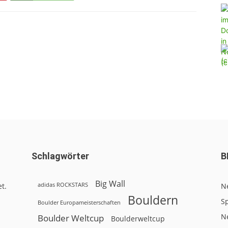
Schlagwörter
B
Big Wall
adidas ROCKSTARS
t.
N
Bouldern
Sp
Boulder Europameisterschaften
N
Boulder Weltcup
Boulderweltcup