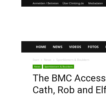
Anmelden / Beitreten
Über Climbing.de
Mediadaten
Climbing.de
HOME
NEWS
VIDEOS
FOTOS
Start
News
Sportklettern & Bouldern
News
Sportklettern & Bouldern
The BMC Access 
Cath, Rob and El