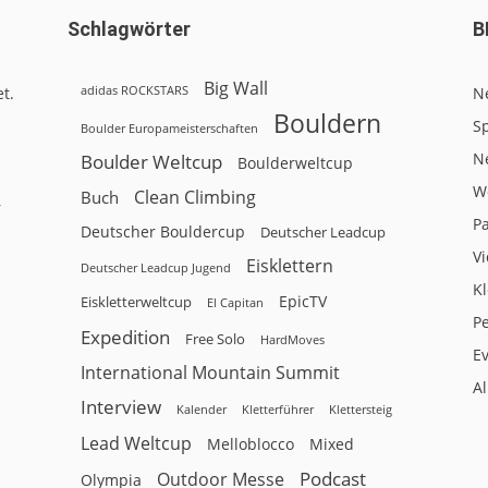
Schlagwörter
B
Big Wall
adidas ROCKSTARS
t.
N
Bouldern
Sp
Boulder Europameisterschaften
N
Boulder Weltcup
Boulderweltcup
W
Clean Climbing
Buch
r
P
Deutscher Bouldercup
Deutscher Leadcup
V
Eisklettern
Deutscher Leadcup Jugend
Kl
EpicTV
Eiskletterweltcup
El Capitan
P
Expedition
Free Solo
HardMoves
E
International Mountain Summit
A
Interview
Kalender
Klettersteig
Kletterführer
Lead Weltcup
Melloblocco
Mixed
Podcast
Outdoor Messe
Olympia