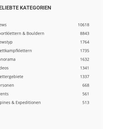
ELIEBTE KATEGORIEN
ews
10618
ortklettern & Bouldern
8843
ewstyp
1764
ettkampfklettern
1735
anorama
1632
ideos
1341
ettergebiete
1337
ersonen
668
vents
561
lpines & Expeditionen
513