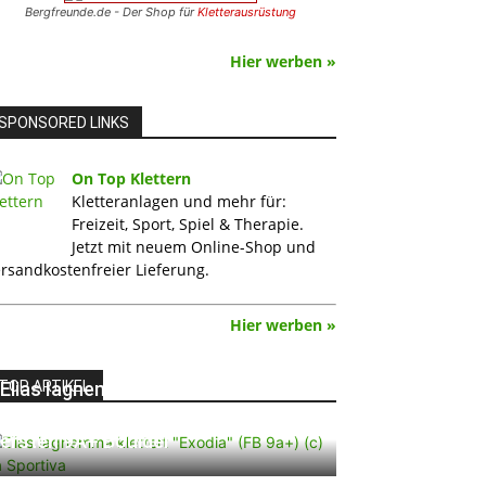
Bergfreunde.de - Der Shop für
Kletterausrüstung
Hier werben »
SPONSORED LINKS
On Top Klettern
Kletteranlagen und mehr für:
Freizeit, Sport, Spiel & Therapie.
Jetzt mit neuem Online-Shop und
rsandkostenfreier Lieferung.
Hier werben »
TOP ARTIKEL
Elias Iagnemma klettert „Exodia“:
Ein Vorschlag für den weltweit
ersten 9A+ Boulder