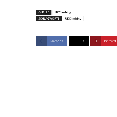
QUELLE
UKClimbing
SCHLAGWORTE
UKClimbing
Facebook
X
Pinterest