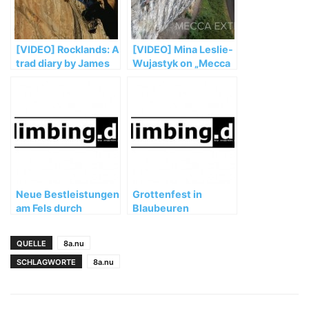
[VIDEO] Rocklands: A
[VIDEO] Mina Leslie-
trad diary by James
Wujastyk on „Mecca
Pearson & Caroline
Extension“ (8c)
Ciavalidini
Neue Bestleistungen
Grottenfest in
am Fels durch
Blaubeuren
Christian
Bindhammer
QUELLE
8a.nu
SCHLAGWORTE
8a.nu