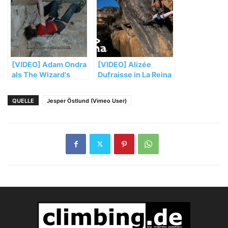
[VIDEO] Adam Ondra
[VIDEO] Alizée
als The Wizard's
Dufraisse in La Reina
Apprenctice
Mora (8c+/9a)
(Auszug)
QUELLE
Jesper Östlund (Vimeo User)