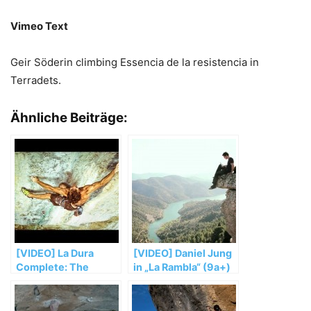
Vimeo Text
Geir Söderin climbing Essencia de la resistencia in
Terradets.
Ähnliche Beiträge:
[VIDEO] La Dura
[VIDEO] Daniel Jung
Complete: The
in „La Rambla“ (9a+)
Hardest Rock Climb
In The World