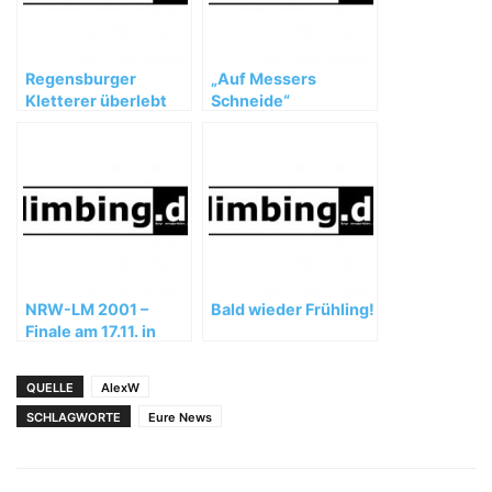
Regensburger
„Auf Messers
Kletterer überlebt
Schneide“
Sturz aus 20 Metern
Höhe
NRW-LM 2001 –
Bald wieder Frühling!
Finale am 17.11. in
Senden
QUELLE
AlexW
SCHLAGWORTE
Eure News