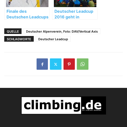
Finale des
Deutscher Leadcup
Deutschen Leadcups
2016 geht in
2015 in Neu-Ulm
München in die
zweite Runde
QUELLE
Deutscher Alpenverein, Foto: DAV/Vertical Axis
SCHLAGWORTE
Deutscher Leadcup