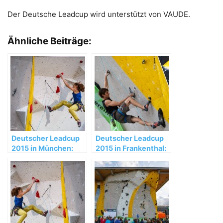
Der Deutsche Leadcup wird unterstützt von VAUDE.
Ähnliche Beiträge:
Deutscher Leadcup
Deutscher Leadcup
2015 in München:
2015 in Frankenthal:
Johanna Holfeld und
Multitalent Jan Hojer
Jan Hojer holen Gold
wieder am Start