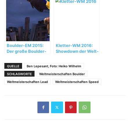
Boulder-EM 2015:
Kletter-WM 2016:
Der große Boulder-
Showdown der Welt-
Showdown im
Kletterelite in Paris
Herzen von
QUELLE
Ben Lepesant, Foto: Heiko Wilhelm
Innsbruck
SCHLAGWORTE
Weltmeisterschaften Boulder
Weltmeisterschaften Lead
Weltmeisterschaften Speed