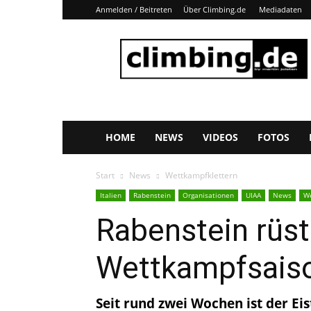
Anmelden / Beitreten
Über Climbing.de
Mediadaten
Climbing.de
HOME
NEWS
VIDEOS
FOTOS
Start
News
Wettkampfklettern
Italien
Rabenstein
Organisationen
UIAA
News
We
Rabenstein rüste
Wettkampfsais
Seit rund zwei Wochen ist der E