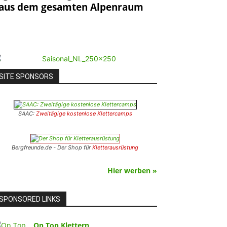
er aus dem gesamten Alpenraum
SITE SPONSORS
SAAC:
Zweitägige kostenlose Klettercamps
Bergfreunde.de - Der Shop für
Kletterausrüstung
Hier werben »
SPONSORED LINKS
On Top Klettern