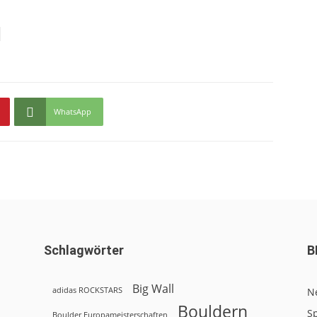
WhatsApp
Schlagwörter
B
Big Wall
adidas ROCKSTARS
N
Bouldern
Sp
Boulder Europameisterschaften