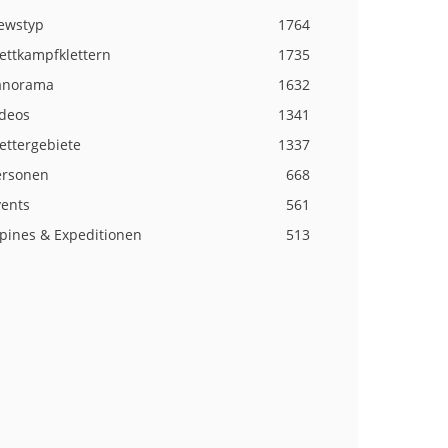
ewstyp
1764
ettkampfklettern
1735
anorama
1632
ideos
1341
ettergebiete
1337
ersonen
668
vents
561
lpines & Expeditionen
513