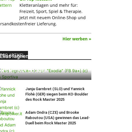
Kletteranlagen und mehr für:
Freizeit, Sport, Spiel & Therapie.
Jetzt mit neuem Online-Shop und
rsandkostenfreier Lieferung.
Hier werben »
TOP ARTIKEL
Elias Iagnemma klettert „Exodia“:
Ein Vorschlag für den weltweit
ersten 9A+ Boulder
Janja Garnbret (SLO) und Yannick
Flohè (GER) siegen beim KO-Boulder
des Rock Master 2025
Adam Ondra (CZE) und Brooke
Raboutou (USA) gewinnen das Lead-
Duell beim Rock Master 2025