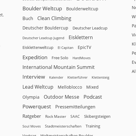
N
Boulder Weltcup
Boulderweltcup
t.
W
Clean Climbing
Buch
P
Deutscher Bouldercup
Deutscher Leadcup
V
Eisklettern
Deutscher Leadcup Jugend
Kl
r
EpicTV
Eiskletterweltcup
El Capitan
P
Expedition
Free Solo
HardMoves
E
International Mountain Summit
A
Interview
Kalender
Klettersteig
Kletterführer
Lead Weltcup
Melloblocco
Mixed
Podcast
Outdoor Messe
Olympia
Powerquest
Pressemitteilungen
Ratgeber
Skibergsteigen
Rock Master
SAAC
Training
Stadtmeisterschaften
Soul Moves
Vortrag
Weltmeisterschaften Boulder