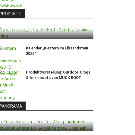
PRODUKTE
Alpenvereinsjahrbuch BERG 2026
Kalender „Klettern im Elbsandstein
2026“
Produktvorstellung: Outdoor-Clogs
& Ankleboots von MUCK BOOT
PANORAMA
Höhenarbeit am Limit: Der Alltag
moderner Industriekletterer