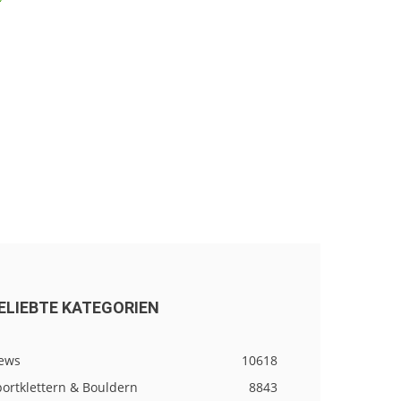
ELIEBTE KATEGORIEN
ews
10618
ortklettern & Bouldern
8843