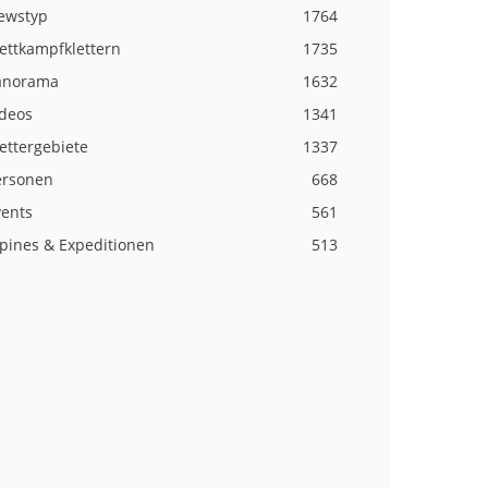
ewstyp
1764
ettkampfklettern
1735
anorama
1632
ideos
1341
ettergebiete
1337
ersonen
668
vents
561
lpines & Expeditionen
513