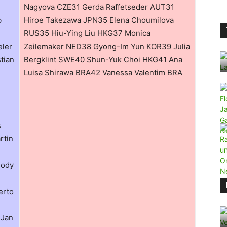
Nagyova CZE31 Gerda Raffetseder AUT31
b
Hiroe Takezawa JPN35 Elena Choumilova
RUS35 Hiu-Ying Liu HKG37 Monica
ler
Zeilemaker NED38 Gyong-Im Yun KOR39 Julia
tian
Bergklint SWE40 Shun-Yuk Choi HKG41 Ana
l
Luisa Shirawa BRA42 Vanessa Valentim BRA
s
rtin
Cody
erto
 Jan