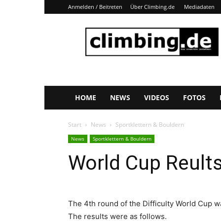
Anmelden / Beitreten
Über Climbing.de
Mediadaten
Climbing.de
HOME
NEWS
VIDEOS
FOTOS
Start
News
Sportklettern & Bouldern
News
Sportklettern & Bouldern
World Cup Reults
The 4th round of the Difficulty World Cup wa
The results were as follows.