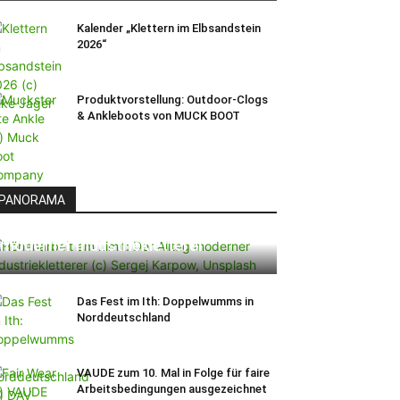
Kalender „Klettern im Elbsandstein
2026“
Produktvorstellung: Outdoor-Clogs
& Ankleboots von MUCK BOOT
PANORAMA
Höhenarbeit am Limit: Der Alltag
moderner Industriekletterer
Das Fest im Ith: Doppelwumms in
Norddeutschland
VAUDE zum 10. Mal in Folge für faire
Arbeitsbedingungen ausgezeichnet