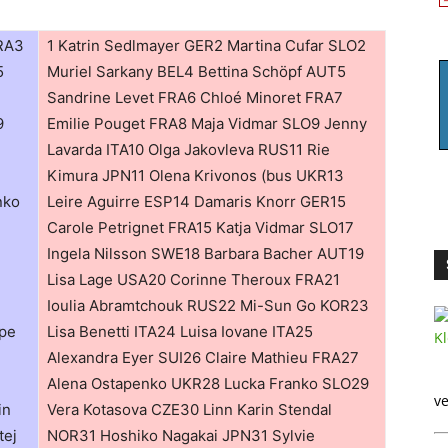
FRA3
1 Katrin Sedlmayer GER2 Martina Cufar SLO2
5
Muriel Sarkany BEL4 Bettina Schöpf AUT5
Sandrine Levet FRA6 Chloé Minoret FRA7
9
Emilie Pouget FRA8 Maja Vidmar SLO9 Jenny
Lavarda ITA10 Olga Jakovleva RUS11 Rie
Kimura JPN11 Olena Krivonos (bus UKR13
nko
Leire Aguirre ESP14 Damaris Knorr GER15
Carole Petrignet FRA15 Katja Vidmar SLO17
Ingela Nilsson SWE18 Barbara Bacher AUT19
Lisa Lage USA20 Corinne Theroux FRA21
Ioulia Abramtchouk RUS22 Mi-Sun Go KOR23
pe
Lisa Benetti ITA24 Luisa Iovane ITA25
Alexandra Eyer SUI26 Claire Mathieu FRA27
Alena Ostapenko UKR28 Lucka Franko SLO29
ve
in
Vera Kotasova CZE30 Linn Karin Stendal
tej
NOR31 Hoshiko Nagakai JPN31 Sylvie