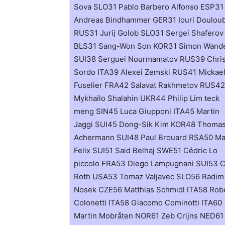
Sova SLO31 Pablo Barbero Alfonso ESP31
Andreas Bindhammer GER31 Iouri Doulou
RUS31 Jurij Golob SLO31 Sergei Shaferov
BLS31 Sang-Won Son KOR31 Simon Wande
SUI38 Serguei Nourmamatov RUS39 Chris
Sordo ITA39 Alexei Zemski RUS41 Mickae
Fuselier FRA42 Salavat Rakhmetov RUS42
Mykhailo Shalahin UKR44 Philip Lim teck
meng SIN45 Luca Giupponi ITA45 Martin
Jaggi SUI45 Dong-Sik Kim KOR48 Thoma
Achermann SUI48 Paul Brouard RSA50 Ma
Felix SUI51 Said Belhaj SWE51 Cédric Lo
piccolo FRA53 Diego Lampugnani SUI53 
Roth USA53 Tomaz Valjavec SLO56 Radim
Nosek CZE56 Matthias Schmidl ITA58 Rob
Colonetti ITA58 Giacomo Cominotti ITA60
Martin Mobråten NOR61 Zeb Crijns NED61