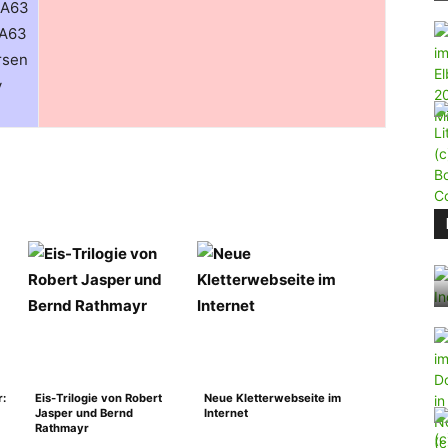
RA63
SA63
rsen
y
r:
Eis-Trilogie von Robert
Neue Kletterwebseite im
Jasper und Bernd
Internet
Rathmayr