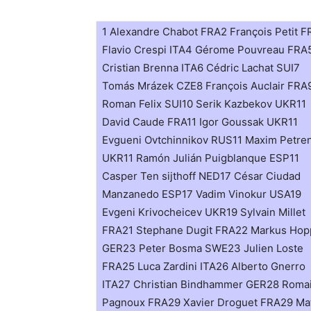
1 Alexandre Chabot FRA2 François Petit 
Flavio Crespi ITA4 Gérome Pouvreau FRA
Cristian Brenna ITA6 Cédric Lachat SUI7
Tomás Mrázek CZE8 François Auclair FRA
Roman Felix SUI10 Serik Kazbekov UKR11
David Caude FRA11 Igor Goussak UKR11
Evgueni Ovtchinnikov RUS11 Maxim Petre
UKR11 Ramón Julián Puigblanque ESP11
Casper Ten sijthoff NED17 César Ciudad
Manzanedo ESP17 Vadim Vinokur USA19
Evgeni Krivocheicev UKR19 Sylvain Millet
FRA21 Stephane Dugit FRA22 Markus Hop
GER23 Peter Bosma SWE23 Julien Loste
FRA25 Luca Zardini ITA26 Alberto Gnerro
ITA27 Christian Bindhammer GER28 Roma
Pagnoux FRA29 Xavier Droguet FRA29 Ma