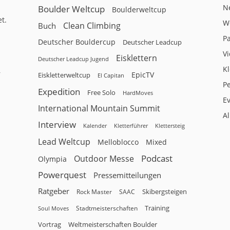
N
Boulder Weltcup
Boulderweltcup
t.
W
Clean Climbing
Buch
P
Deutscher Bouldercup
Deutscher Leadcup
V
Eisklettern
Deutscher Leadcup Jugend
Kl
r
EpicTV
Eiskletterweltcup
El Capitan
P
Expedition
Free Solo
HardMoves
E
International Mountain Summit
A
Interview
Kalender
Klettersteig
Kletterführer
Lead Weltcup
Melloblocco
Mixed
Podcast
Outdoor Messe
Olympia
Powerquest
Pressemitteilungen
Ratgeber
Skibergsteigen
Rock Master
SAAC
Training
Stadtmeisterschaften
Soul Moves
Vortrag
Weltmeisterschaften Boulder