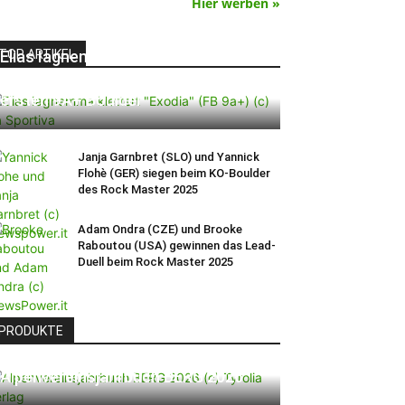
Hier werben »
TOP ARTIKEL
Elias Iagnemma klettert „Exodia“:
Ein Vorschlag für den weltweit
ersten 9A+ Boulder
Janja Garnbret (SLO) und Yannick
Flohè (GER) siegen beim KO-Boulder
des Rock Master 2025
Adam Ondra (CZE) und Brooke
Raboutou (USA) gewinnen das Lead-
Duell beim Rock Master 2025
PRODUKTE
Alpenvereinsjahrbuch BERG 2026