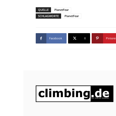
QUELLE
PlanetFear
SCHLAGWORTE
PlanetFear
Facebook
X
Pintere