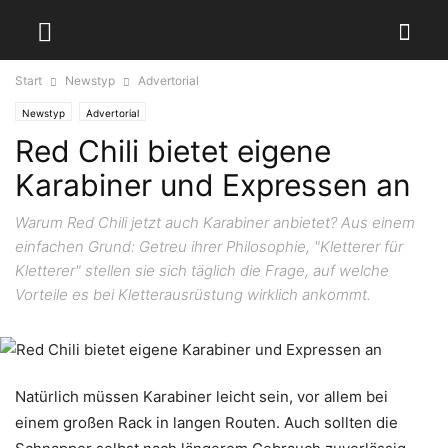
Start
Newstyp
Advertorial
Newstyp
Advertorial
Red Chili bietet eigene
Karabiner und Expressen an
Warum Red Chili jetzt auch Karabiner anbietet? Aus einem
einfachen Grund: Getreu ihrer Philosophie, "Kletterer für
Kletterer" stellen sie sich täglich die Frage, auf welche
Vorteile es bei Kletterausrüstung wirklich ankommt.
Natürlich müssen Karabiner leicht sein, vor allem bei
einem großen Rack in langen Routen. Auch sollten die