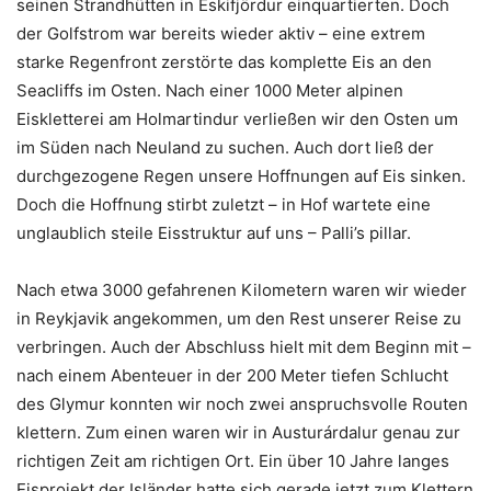
seinen Strandhütten in Eskifjördur einquartierten. Doch
der Golfstrom war bereits wieder aktiv – eine extrem
starke Regenfront zerstörte das komplette Eis an den
Seacliffs im Osten. Nach einer 1000 Meter alpinen
Eiskletterei am Holmartindur verließen wir den Osten um
im Süden nach Neuland zu suchen. Auch dort ließ der
durchgezogene Regen unsere Hoffnungen auf Eis sinken.
Doch die Hoffnung stirbt zuletzt – in Hof wartete eine
unglaublich steile Eisstruktur auf uns – Palli’s pillar.
Nach etwa 3000 gefahrenen Kilometern waren wir wieder
in Reykjavik angekommen, um den Rest unserer Reise zu
verbringen. Auch der Abschluss hielt mit dem Beginn mit –
nach einem Abenteuer in der 200 Meter tiefen Schlucht
des Glymur konnten wir noch zwei anspruchsvolle Routen
klettern. Zum einen waren wir in Austurárdalur genau zur
richtigen Zeit am richtigen Ort. Ein über 10 Jahre langes
Eisprojekt der Isländer hatte sich gerade jetzt zum Klettern