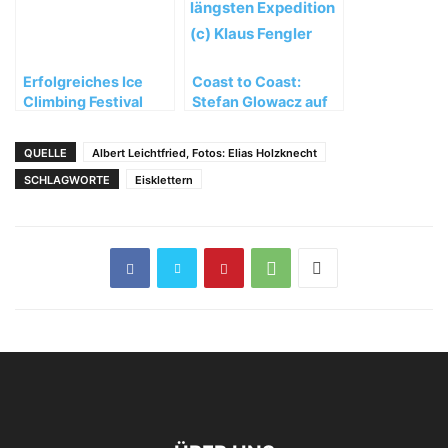
Erfolgreiches Ice
Coast to Coast:
Climbing Festival
Stefan Glowacz auf
2012 in Kandersteg
seiner bisher
längsten Expedition
QUELLE
Albert Leichtfried, Fotos: Elias Holzknecht
SCHLAGWORTE
Eisklettern