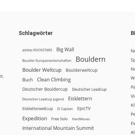
Schlagwörter
B
Big Wall
adidas ROCKSTARS
N
Bouldern
Sp
Boulder Europameisterschaften
N
Boulder Weltcup
Boulderweltcup
t.
W
Clean Climbing
Buch
P
Deutscher Bouldercup
Deutscher Leadcup
V
Eisklettern
Deutscher Leadcup Jugend
Kl
r
EpicTV
Eiskletterweltcup
El Capitan
P
Expedition
Free Solo
HardMoves
E
International Mountain Summit
A