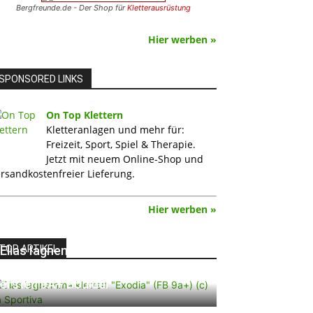
Bergfreunde.de - Der Shop für
Kletterausrüstung
Hier werben »
SPONSORED LINKS
On Top Klettern
Kletteranlagen und mehr für:
Freizeit, Sport, Spiel & Therapie.
Jetzt mit neuem Online-Shop und
rsandkostenfreier Lieferung.
Hier werben »
TOP ARTIKEL
Elias Iagnemma klettert „Exodia“:
Ein Vorschlag für den weltweit
ersten 9A+ Boulder