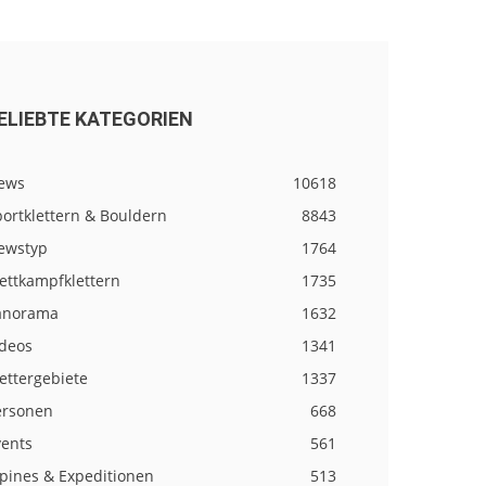
ELIEBTE KATEGORIEN
ews
10618
ortklettern & Bouldern
8843
ewstyp
1764
ettkampfklettern
1735
anorama
1632
ideos
1341
ettergebiete
1337
ersonen
668
vents
561
lpines & Expeditionen
513