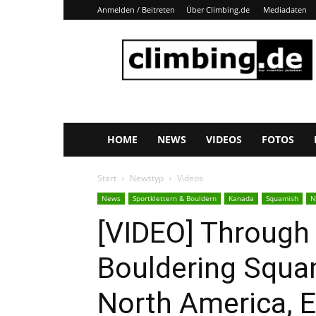
Anmelden / Beitreten
Über Climbing.de
Mediadaten
Climbing.de
HOME
NEWS
VIDEOS
FOTOS
Start
Newstyp
Videos
News
Sportklettern & Bouldern
Kanada
Squamish
N
[VIDEO] Through 
Bouldering Squam
North America, E