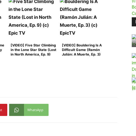
ome
[VIDEO] Five Star Climbing
[VIDEO] Bouldering Is A
ey
in the Lone Star State (Lost
Difficult Game (Ramón
in North America, Ep. 9)
Julián: A Muerte, Ep. 3)
st
WhatsApp