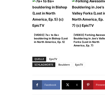
[VIDEO] 7a+ to 8a+
[VIDEO] Forking Awes
bouldering in Bishop (Lost
Bouldering in Joe’s Vall
in North America, Ep. 5)
Forks (Lost in North
America, Ep. 7)
QUELLE
EpicTV
SCHLAGWORTE
Bouldern
EpicTV
Facebook
X
Pintere