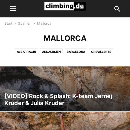
Start
Spanien
Mallorca
MALLORCA
ALBARRACIN
ANDALUSIEN
BARCELONA
CREVILLENTE
EL CHORRO
FUSSIMANYA
GRAN CANARIA
LA HERMIDA
LA PEDRIZA
MALLORCA
MARGALEF
MONT-REBEI
MONTSERRAT
OLIANA
PERAMOLA
PICOS DE EUROPA
PICU URRIELLU
RODELLAR
SAN MIGUEL DEL FAI
SANTA LINYA
SIURANA
TENERIFFA
TERRADETS
[VIDEO] Rock & Splash: K-team Jernej
Kruder & Julia Kruder